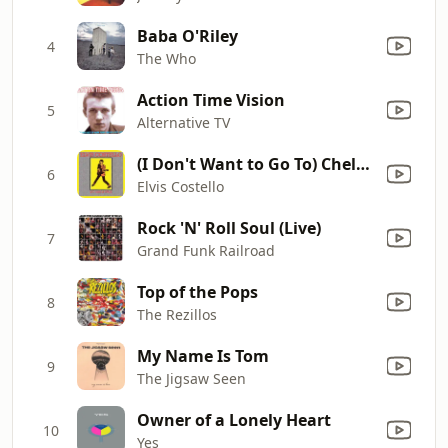
Baba O'Riley
4
The Who
Action Time Vision
5
Alternative TV
(I Don't Want to Go To) Chelsea [Live]
6
Elvis Costello
Rock 'N' Roll Soul (Live)
7
Grand Funk Railroad
Top of the Pops
8
The Rezillos
My Name Is Tom
9
The Jigsaw Seen
Owner of a Lonely Heart
10
Yes