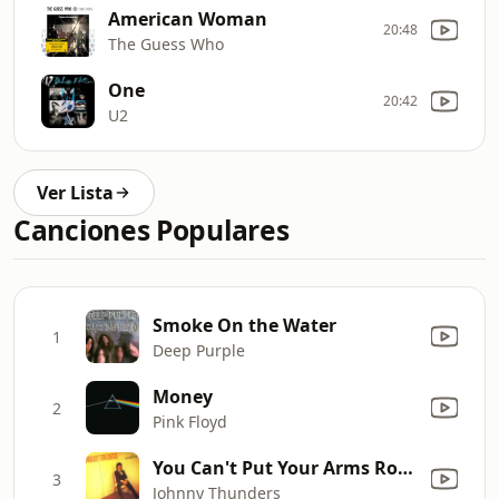
American Woman
20:48
The Guess Who
One
20:42
U2
Ver Lista
Canciones Populares
Smoke On the Water
1
Deep Purple
Money
2
Pink Floyd
You Can't Put Your Arms Round a Memory
3
Johnny Thunders