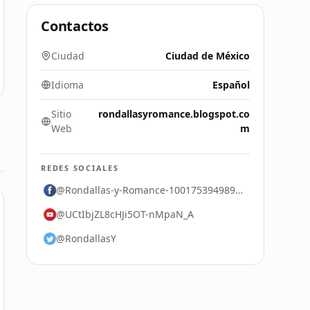
Contactos
Ciudad
Ciudad de México
Idioma
Español
Sitio
rondallasyromance.blogspot.co
Web
m
REDES SOCIALES
@Rondallas-y-Romance-100175394989372
@UCtIbjZL8cHJi5OT-nMpaN_A
@RondallasY