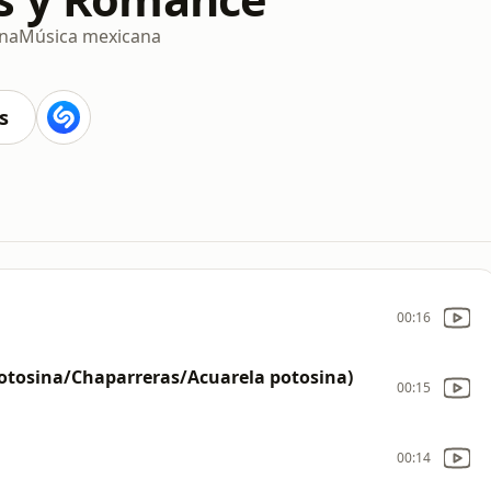
ina
Música mexicana
s
00:16
 potosina/Chaparreras/Acuarela potosina)
00:15
00:14