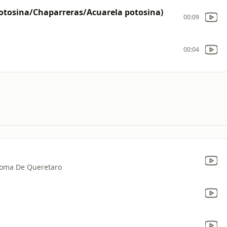
 potosina/Chaparreras/Acuarela potosina)
00:09
00:04
noma De Queretaro