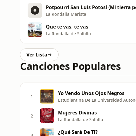
Potpourrí San Luis Potosí (Mi tierra
La Rondalla Marista
Que te vas, te vas
La Rondalla de Saltillo
Ver Lista
Canciones Populares
Yo Vendo Unos Ojos Negros
1
Estudiantina De La Universidad Auto
Mujeres Divinas
2
La Rondalla de Saltillo
¿Qué Será De Ti?
3