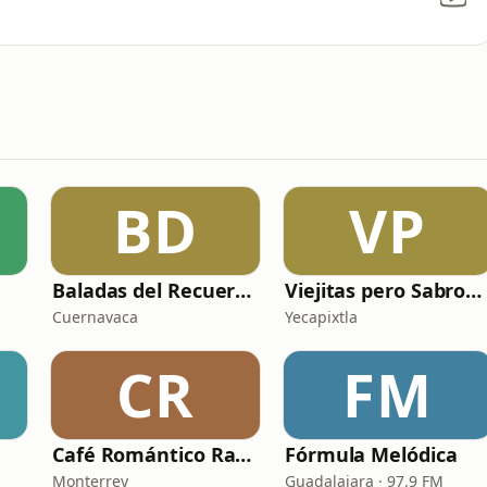
BD
VP
Baladas del Recuerdo
Viejitas pero Sabrosas Radio
Cuernavaca
Yecapixtla
CR
FM
Café Romántico Radio
Fórmula Melódica
Monterrey
Guadalajara · 97.9 FM