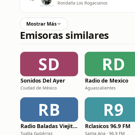
Rondalla Los Rogacianos
Mostrar Más
Emisoras similares
SD
RD
Sonidos Del Ayer
Radio de Mexico
Ciudad de México
Aguascalientes
RB
R9
Radio Baladas Viejitas Románticas
Rclasicos 96.9 FM
Tuxtla Gutiérrez
Santa Ana · 96.9 FM