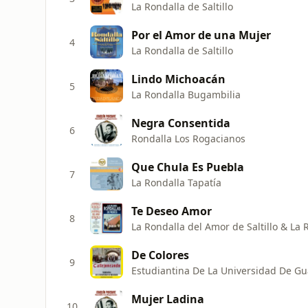
La Rondalla de Saltillo
Por el Amor de una Mujer
4
La Rondalla de Saltillo
Lindo Michoacán
5
La Rondalla Bugambilia
Negra Consentida
6
Rondalla Los Rogacianos
Que Chula Es Puebla
7
La Rondalla Tapatía
Te Deseo Amor
8
La Rondalla del Amor de Saltillo & La R
De Colores
9
Estudiantina De La Universidad De G
Mujer Ladina
10