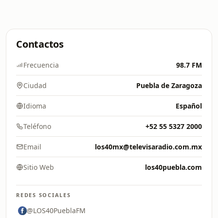
Contactos
Frecuencia
98.7 FM
Ciudad
Puebla de Zaragoza
Idioma
Español
Teléfono
+52 55 5327 2000
Email
los40mx@televisaradio.com.mx
Sitio Web
los40puebla.com
REDES SOCIALES
@LOS40PueblaFM