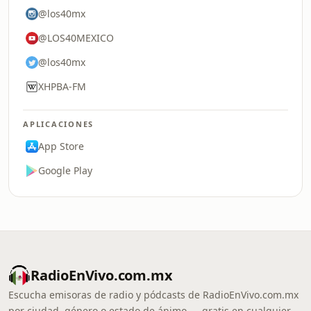
@los40mx
@LOS40MEXICO
@los40mx
XHPBA-FM
APLICACIONES
App Store
Google Play
RadioEnVivo.com.mx
Escucha emisoras de radio y pódcasts de RadioEnVivo.com.mx
por ciudad, género o estado de ánimo — gratis en cualquier