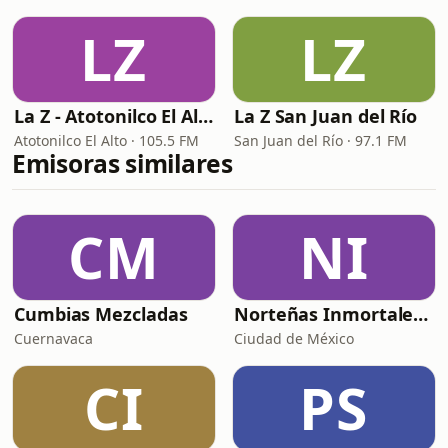
LZ
LZ
La Z - Atotonilco El Alto
La Z San Juan del Río
Atotonilco El Alto · 105.5 FM
San Juan del Río · 97.1 FM
Emisoras similares
CM
NI
Cumbias Mezcladas
Norteñas Inmortales Radio
Cuernavaca
Ciudad de México
CI
PS