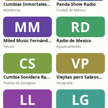
Cumbias Inmortales Radio
Panda Show Radio
Monterrey
Ciudad de México
MM
RD
Miled Music Fernández
Radio de Mexico
Toluca
Aguascalientes
CS
VP
Cumbia Sonidera Radio
Viejitas pero Sabrosas Radio
Puebla de Zaragoza
Yecapixtla
LL
LG