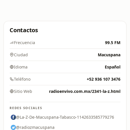
Contactos
Frecuencia
99.5 FM
Ciudad
Macuspana
Idioma
Español
Teléfono
+52 936 107 3476
Sitio Web
radioenvivo.com.mx/2341-la-z.html
REDES SOCIALES
@La-Z-De-Macuspana-Tabasco-1142633585779276
@radiozmacuspana