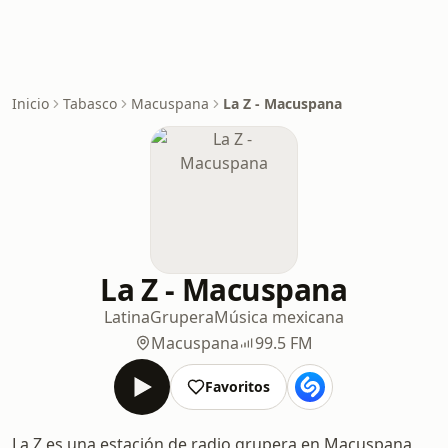
Inicio
Tabasco
Macuspana
La Z - Macuspana
La Z - Macuspana
Latina
Grupera
Música mexicana
Macuspana
99.5 FM
Favoritos
La Z es una estación de radio grupera en Macuspana,