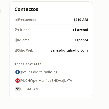
Contactos
Frecuencia
1210 AM
Ciudad
El Arenal
Idioma
Español
Sitio Web
vallesdigitalradio.com
REDES SOCIALES
@valles.digitalradio.73
@UCHWpv_MLn4pa8HKvxzJbxTA
XECSAC-AM