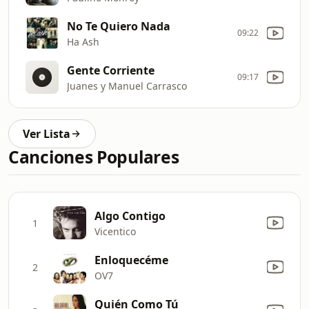
No Te Quiero Nada
09:22
Ha Ash
Gente Corriente
09:17
Juanes y Manuel Carrasco
Ver Lista
Canciones Populares
Algo Contigo
1
Vicentico
Enloquecéme
2
OV7
Quién Como Tú