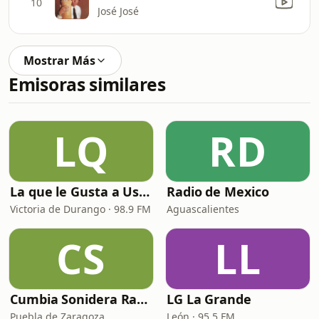
10
José José
Mostrar Más
Emisoras similares
LQ
RD
La que le Gusta a Usted
Radio de Mexico
Victoria de Durango · 98.9 FM
Aguascalientes
CS
LL
Cumbia Sonidera Radio
LG La Grande
Puebla de Zaragoza
León · 95.5 FM