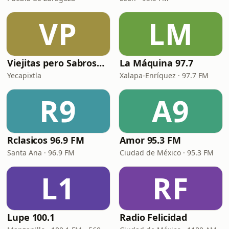
VP
LM
Viejitas pero Sabrosas Radio
La Máquina 97.7
Yecapixtla
Xalapa-Enríquez · 97.7 FM
R9
A9
Rclasicos 96.9 FM
Amor 95.3 FM
Santa Ana · 96.9 FM
Ciudad de México · 95.3 FM
L1
RF
Lupe 100.1
Radio Felicidad