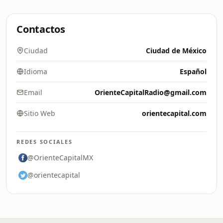
Contactos
Ciudad
Ciudad de México
Idioma
Español
Email
OrienteCapitalRadio@gmail.com
Sitio Web
orientecapital.com
REDES SOCIALES
@OrienteCapitalMX
@orientecapital