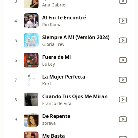
3
Ana Gabriel
Al Fin Te Encontré
4
Río Roma
Siempre A Mí (Versión 2024)
5
Gloria Trevi
Fuera de Mí
6
La Ley
La Mujer Perfecta
7
Kurt
Cuando Tus Ojos Me Miran
8
Franco de Vita
De Repente
9
soraya
Me Basta