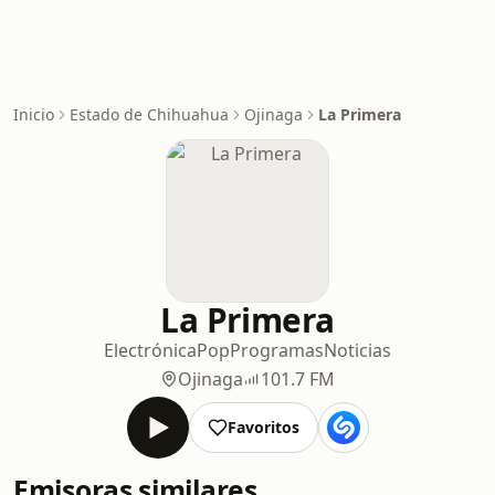
Inicio
Estado de Chihuahua
Ojinaga
La Primera
La Primera
Electrónica
Pop
Programas
Noticias
Ojinaga
101.7 FM
Favoritos
Emisoras similares