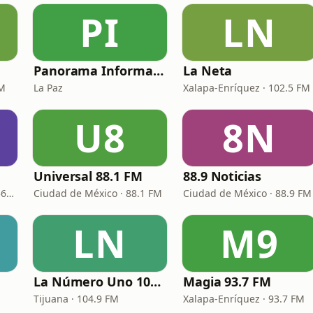
PI
LN
Panorama Informativo
La Neta
FM
La Paz
Xalapa-Enríquez · 102.5 FM
U8
8N
Universal 88.1 FM
88.9 Noticias
Manzanillo · 100.1 FM - 560 AM
Ciudad de México · 88.1 FM
Ciudad de México · 88.9 FM
LN
M9
La Número Uno 104.9 FM
Magia 93.7 FM
Tijuana · 104.9 FM
Xalapa-Enríquez · 93.7 FM