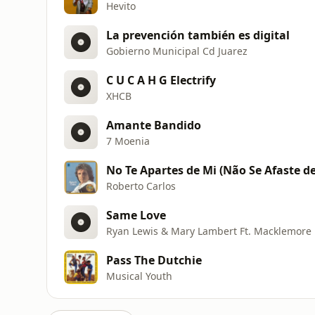
Hevito
La prevención también es digital
Gobierno Municipal Cd Juarez
C U C A H G Electrify
XHCB
Amante Bandido
7 Moenia
No Te Apartes de Mi (Não Se Afaste d
Roberto Carlos
Same Love
Ryan Lewis & Mary Lambert Ft. Macklemore
Pass The Dutchie
Musical Youth