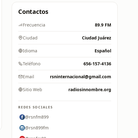
Contactos
Frecuencia
89.9 FM
Ciudad
Ciudad Juárez
Idioma
Español
Teléfono
656-157-4136
Email
rsninternacional@gmail.com
Sitio Web
radiosinnombre.org
REDES SOCIALES
@rsnfm899
@rsn899fm