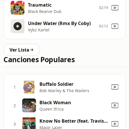
Traumatic
02:19
Black Beanie Dub
Under Water (Rmx By Coby)
02:12
Vybz Kartel
Ver Lista
Canciones Populares
Buffalo Soldier
1
Bob Marley & The Wailers
Black Woman
2
Queen Ifrica
Know No Better (feat. Travis Scott, Camila Cabello & Quavo)
3
Major Lazer