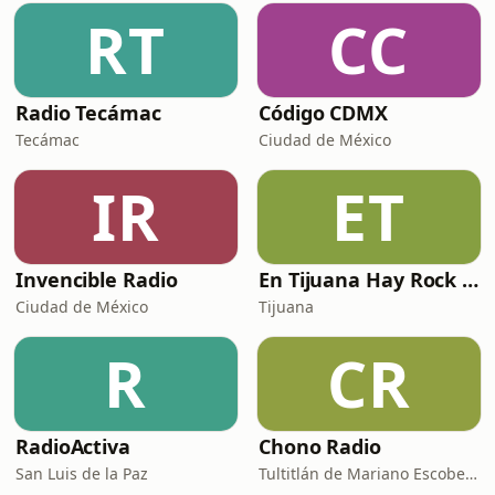
RT
CC
Radio Tecámac
Código CDMX
Tecámac
Ciudad de México
IR
ET
Invencible Radio
En Tijuana Hay Rock Radio FM
Ciudad de México
Tijuana
R
CR
RadioActiva
Chono Radio
San Luis de la Paz
Tultitlán de Mariano Escobedo