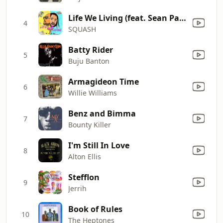
Life We Living (feat. Sean Paul)
4
SQUASH
Batty Rider
5
Buju Banton
Armagideon Time
6
Willie Williams
Benz and Bimma
7
Bounty Killer
I'm Still In Love
8
Alton Ellis
Stefflon
9
Jerrih
Book of Rules
10
The Heptones