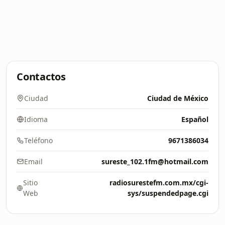
Contactos
Ciudad
Ciudad de México
Idioma
Español
Teléfono
9671386034
Email
sureste_102.1fm@hotmail.com
Sitio
radiosurestefm.com.mx/cgi-
Web
sys/suspendedpage.cgi