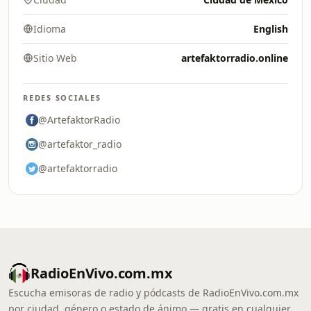
Idioma
English
Sitio Web
artefaktorradio.online
REDES SOCIALES
@ArtefaktorRadio
@artefaktor_radio
@artefaktorradio
RadioEnVivo.com.mx
Escucha emisoras de radio y pódcasts de RadioEnVivo.com.mx
por ciudad, género o estado de ánimo — gratis en cualquier