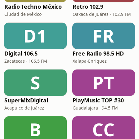
Radio Techno México
Retro 102.9
Ciudad de México
Oaxaca de Juárez · 102.9 FM
D1
FR
Digital 106.5
Free Radio 98.5 HD
Zacatecas · 106.5 FM
Xalapa-Enríquez
S
PT
SuperMixDigital
PlayMusic TOP #30
Acapulco de Juárez
Guadalajara · 94.5 FM
B
CC