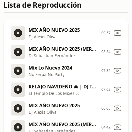
Lista de Reproducción
MIX AÑO NUEVO 2025
09:57
Dj Alexis Oliva
MIX AÑO NUEVO 2025 (MIRAME, KHÉ, DEGENERE, QUE PASARIA, +57, SOLTERA, más) Sebastian Fernández
08:34
Dj Sebastian Fernández
Mix Lo Nuevo 2024
07:32
No Ferpa No Party
RELAJO NAVIDEÑO 🎄 | DJ TAZMANIA EL DEMONIO DE LAS MEZCLAS. #LoMejor #DeLa#CumbiasNavideñas
07:02
El Templo De Los Mixes 🎶
MIX AÑO NUEVO 2025
06:05
Dj Alexis Oliva
MIX AÑO NUEVO 2025 (MIRAME, KHÉ, DEGENERE, QUE PASARIA, +57, SOLTERA, más) Sebastian Fernández
04:42
Dj Sebastian Fernández