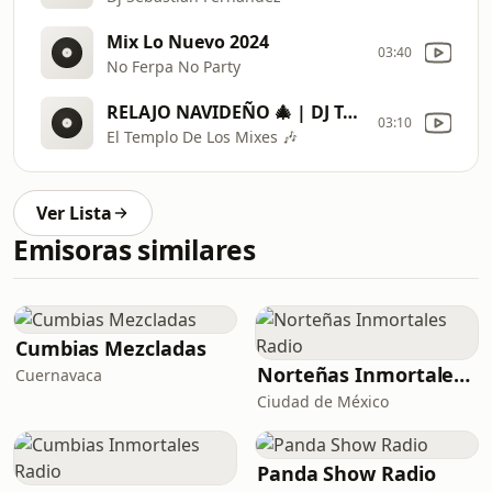
Mix Lo Nuevo 2024
03:40
No Ferpa No Party
RELAJO NAVIDEÑO 🎄 | DJ TAZMANIA EL DEMONIO DE LAS MEZCLAS. #LoMejor #DeLa#CumbiasNavideñas
03:10
El Templo De Los Mixes 🎶
Ver Lista
Emisoras similares
Cumbias Mezcladas
Norteñas Inmortales Radio
Cuernavaca
Ciudad de México
Panda Show Radio