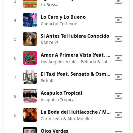
3
La Brissa
Lo Caro y Lo Bueno
4
Chencho Corleone
Si Antes Te Hubiera Conocido
5
KAROL G
Amor A Primera Vista (feat. Horacio Palencia)
6
Los Ángeles Azules, Belinda & Lalo Ebratt
El Taxi (feat. Sensato & Osmani Garcia)
7
Pitbull
Acapulco Tropical
8
Acapulco Tropical
La Boda del Huitlacoche / Metro (Mixed)
9
Carín León & Alex Mueller
Ojos Verdes