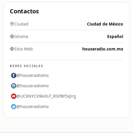
Contactos
Ciudad
Ciudad de México
Idioma
Español
Sitio Web
houseradio.com.mx
REDES SOCIALES
@houseradiomx
@houseradiomx
@UC6NYCX9kiXs7_RSPBF5qlrg
@houseradiomx