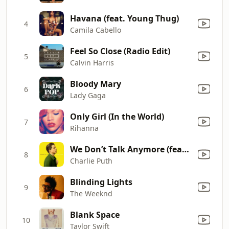
Havana (feat. Young Thug)
4
Camila Cabello
Feel So Close (Radio Edit)
5
Calvin Harris
Bloody Mary
6
Lady Gaga
Only Girl (In the World)
7
Rihanna
We Don’t Talk Anymore (feat. Selena Gomez)
8
Charlie Puth
Blinding Lights
9
The Weeknd
Blank Space
10
Taylor Swift