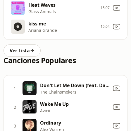
Heat Waves
15:07
Glass Animals
kiss me
15:04
Ariana Grande
Ver Lista
Canciones Populares
Don't Let Me Down (feat. Daya) [Ricky Remedy Remix]
1
The Chainsmokers
Wake Me Up
2
Avicii
Ordinary
3
Alex Warren