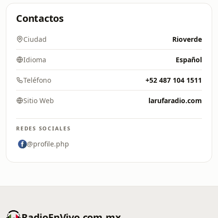
Contactos
Ciudad
Rioverde
Idioma
Español
Teléfono
+52 487 104 1511
Sitio Web
larufaradio.com
REDES SOCIALES
@profile.php
RadioEnVivo.com.mx