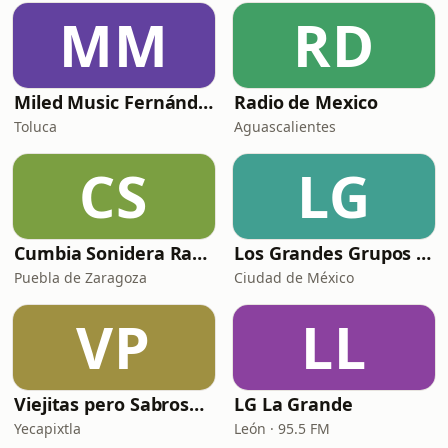
MM
RD
Miled Music Fernández
Radio de Mexico
Toluca
Aguascalientes
CS
LG
Cumbia Sonidera Radio
Los Grandes Grupos Radio
Puebla de Zaragoza
Ciudad de México
VP
LL
Viejitas pero Sabrosas Radio
LG La Grande
Yecapixtla
León · 95.5 FM