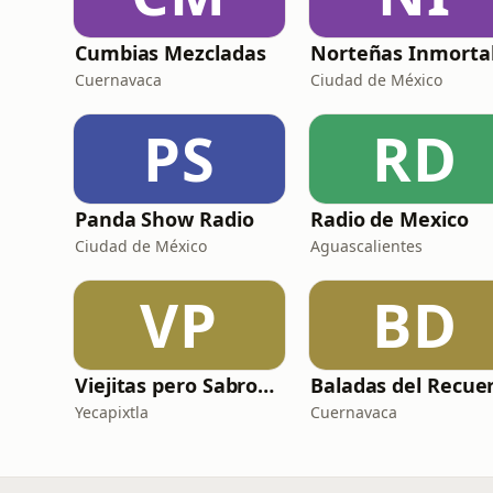
Cumbias Mezcladas
Cuernavaca
Ciudad de México
PS
RD
Panda Show Radio
Radio de Mexico
Ciudad de México
Aguascalientes
VP
BD
Viejitas pero Sabrosas Radio
Yecapixtla
Cuernavaca