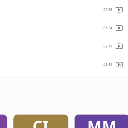
09:58
06:24
02:19
01:49
CI
MM