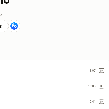
o
s
18:07
15:03
12:41