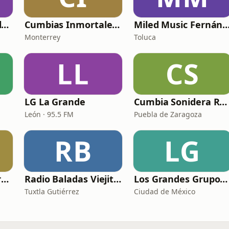
Norteñas Inmortales Radio
Cumbias Inmortales Radio
Miled Music Ferná
Monterrey
Toluca
LL
CS
LG La Grande
Cumbia Sonidera Radio
León · 95.5 FM
Puebla de Zaragoza
RB
LG
Baladas del Recuerdo
Radio Baladas Viejitas Románticas
Los Grandes Grupos Radio
Tuxtla Gutiérrez
Ciudad de México