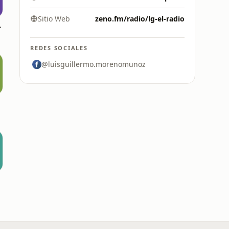
Sitio Web
zeno.fm/radio/lg-el-radio
ndez
REDES SOCIALES
@luisguillermo.morenomunoz