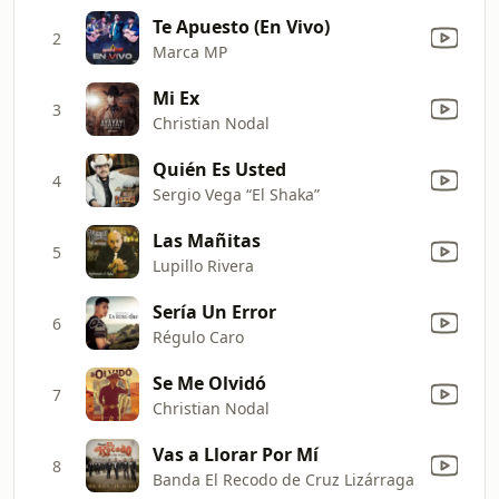
Te Apuesto (En Vivo)
2
Marca MP
Mi Ex
3
Christian Nodal
Quién Es Usted
4
Sergio Vega “El Shaka”
Las Mañitas
5
Lupillo Rivera
Sería Un Error
6
Régulo Caro
Se Me Olvidó
7
Christian Nodal
Vas a Llorar Por Mí
8
Banda El Recodo de Cruz Lizárraga