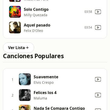
Solo Contigo
03:58
Milly Quezada
Aquel pasado
03:54
Felix D'Oleo
Ver Lista
Canciones Populares
Suavemente
1
Elvis Crespo
Felices los 4
2
Maluma
Nada Se Compara Contigo