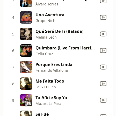
3
Álvaro Torres
Una Aventura
4
Grupo Niche
Qué Será De Ti (Balada)
5
Melina León
Quimbara (Live From Hartford,CT/1999)
6
Celia Cruz
Porque Eres Linda
7
Fernando Villalona
Me Falta Todo
8
Felix D'Oleo
Tu Aficie Soy Yo
9
Mozart La Para
Se Fué