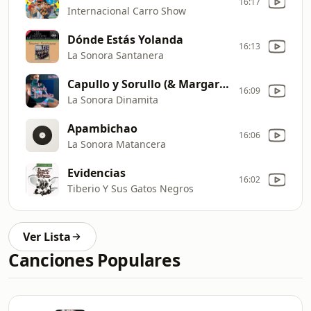
16:17
Internacional Carro Show
Dónde Estás Yolanda
16:13
La Sonora Santanera
Capullo y Sorullo (& Margarita)
16:09
La Sonora Dinamita
Apambichao
16:06
La Sonora Matancera
Evidencias
16:02
Tiberio Y Sus Gatos Negros
Ver Lista
Canciones Populares