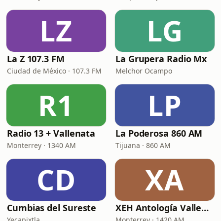
LZ
LG
La Z 107.3 FM
La Grupera Radio Mx
Ciudad de México · 107.3 FM
Melchor Ocampo
R1
LP
Radio 13 + Vallenata
La Poderosa 860 AM
Monterrey · 1340 AM
Tijuana · 860 AM
CD
XA
Cumbias del Sureste
XEH Antología Vallenata
Yecapixtla
Monterrey · 1420 AM