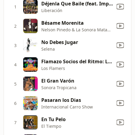
Déjenla Que Baile (feat. Impacto De Montemorelos)
1
Liberación
Bésame Morenita
2
Nelson Pinedo & La Sonora Matancera
No Debes Jugar
3
Selena
Flamazo Socios del Ritmo: La Carreta / Ni Queta Ni Carreta / El Carreton / Llorar / Felicidad / Amor por Internet / Caballo Lechero / Lero Lero Presumido / ... (En Vivo)
4
Los Flamers
El Gran Varón
5
Sonora Tropicana
Pasaran los Dias
6
Internacional Carro Show
En Tu Pelo
7
El Tiempo