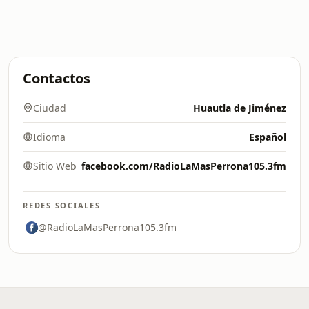
Contactos
Ciudad
Huautla de Jiménez
Idioma
Español
Sitio Web
facebook.com/RadioLaMasPerrona105.3fm
REDES SOCIALES
@RadioLaMasPerrona105.3fm