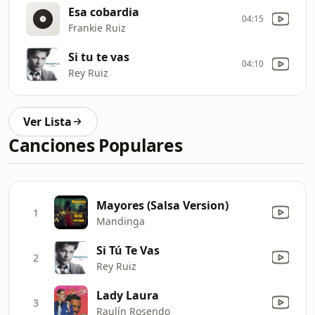
Esa cobardia
04:15
Frankie Ruiz
Si tu te vas
04:10
Rey Ruiz
Ver Lista
Canciones Populares
Mayores (Salsa Version)
1
Mandinga
Si Tú Te Vas
2
Rey Ruiz
Lady Laura
3
Raulín Rosendo