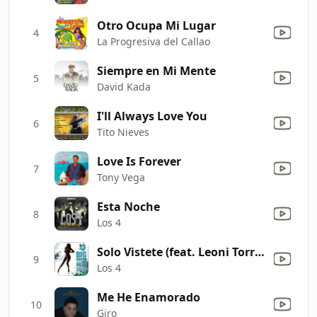
Otro Ocupa Mi Lugar
4
La Progresiva del Callao
Siempre en Mi Mente
5
David Kada
I'll Always Love You
6
Tito Nieves
Love Is Forever
7
Tony Vega
Esta Noche
8
Los 4
Solo Vistete (feat. Leoni Torres)
9
Los 4
Me He Enamorado
10
Giro