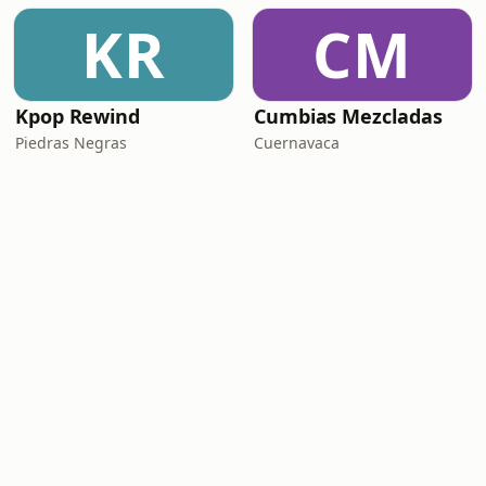
KR
CM
Kpop Rewind
Cumbias Mezcladas
Piedras Negras
Cuernavaca