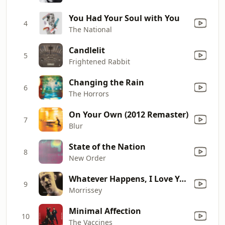
You Had Your Soul with You
4
The National
Candlelit
5
Frightened Rabbit
Changing the Rain
6
The Horrors
On Your Own (2012 Remaster)
7
Blur
State of the Nation
8
New Order
Whatever Happens, I Love You
9
Morrissey
Minimal Affection
10
The Vaccines