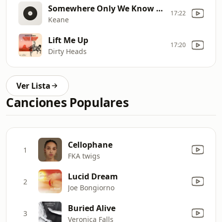
Somewhere Only We Know (Tim Demo / September 2002)
17:22
Keane
Lift Me Up
17:20
Dirty Heads
Ver Lista
Canciones Populares
Cellophane
1
FKA twigs
Lucid Dream
2
Joe Bongiorno
Buried Alive
3
Veronica Falls