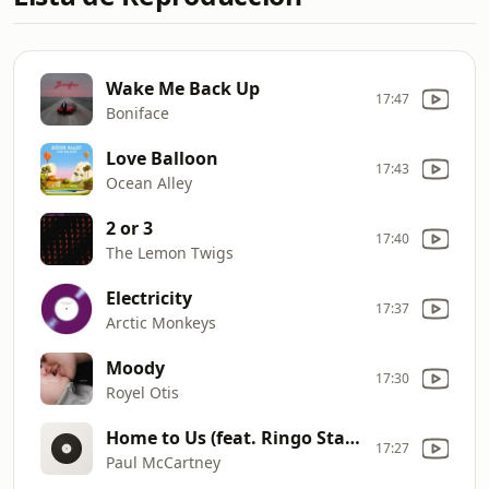
Wake Me Back Up
17:47
Boniface
Love Balloon
17:43
Ocean Alley
2 or 3
17:40
The Lemon Twigs
Electricity
17:37
Arctic Monkeys
Moody
17:30
Royel Otis
Home to Us (feat. Ringo Starr)
17:27
Paul McCartney