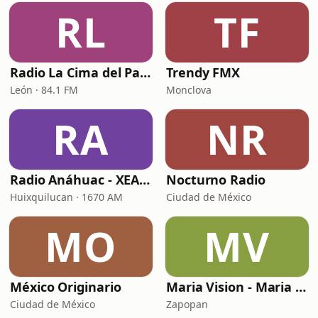
RL
TF
Radio La Cima del Paraíso
Trendy FMX
León · 84.1 FM
Monclova
RA
NR
Radio Anáhuac - XEANAH
Nocturno Radio
Huixquilucan · 1670 AM
Ciudad de México
MO
MV
México Originario
Maria Vision - Maria Vision Italia
Ciudad de México
Zapopan