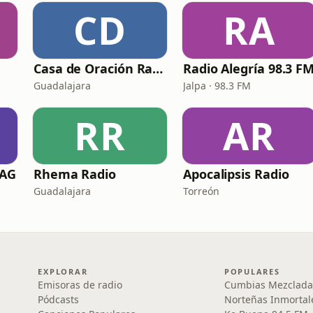
CD
RA
Casa de Oración Radio
Radio Alegría 98.3 F
Guadalajara
Jalpa · 98.3 FM
RR
AR
SAG
Rhema Radio
Apocalipsis Radio
Guadalajara
Torreón
EXPLORAR
POPULARES
Emisoras de radio
Cumbias Mezclada
Pódcasts
Norteñas Inmortal