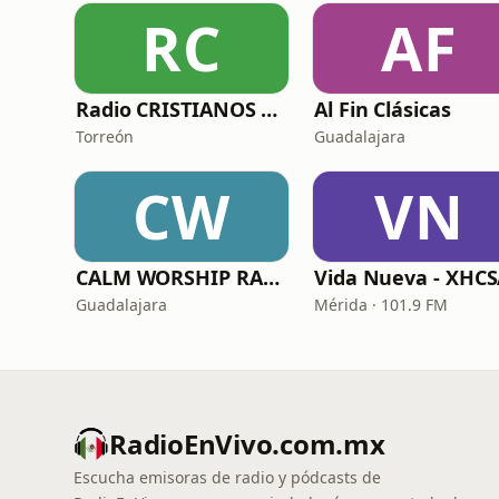
RC
AF
Radio CRISTIANOS FM
Al Fin Clásicas
Torreón
Guadalajara
CW
VN
CALM WORSHIP RADIO
Vida Nueva - XHC
Guadalajara
Mérida · 101.9 FM
RadioEnVivo.com.mx
Escucha emisoras de radio y pódcasts de