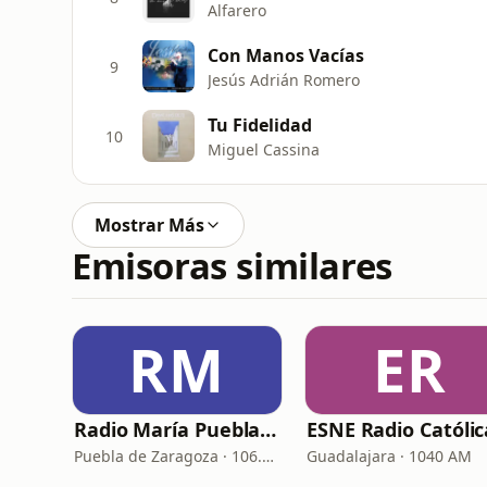
Alfarero
Con Manos Vacías
9
Jesús Adrián Romero
Tu Fidelidad
10
Miguel Cassina
Mostrar Más
Emisoras similares
RM
ER
Radio María Puebla de Zaragoza
ESNE Radio Católic
Puebla de Zaragoza · 106.7 FM
Guadalajara · 1040 AM