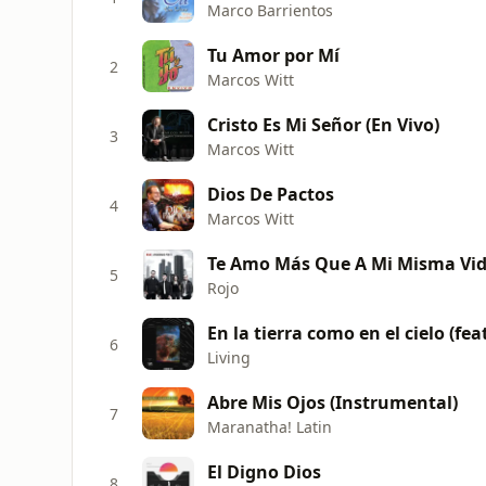
Marco Barrientos
Tu Amor por Mí
2
Marcos Witt
Cristo Es Mi Señor (En Vivo)
3
Marcos Witt
Dios De Pactos
4
Marcos Witt
Te Amo Más Que A Mi Misma Vi
5
Rojo
En la tierra como en el cielo (fea
6
Living
Abre Mis Ojos (Instrumental)
7
Maranatha! Latin
El Digno Dios
8