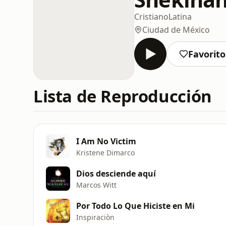
Cristiano
Latina
Ciudad de México
Favorito
Lista de Reproducción
I Am No Victim
Kristene Dimarco
Dios desciende aquí
Marcos Witt
Por Todo Lo Que Hiciste en Mi
Inspiraciòn