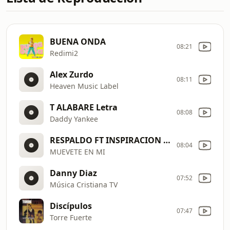
BUENA ONDA
08:21
Redimi2
Alex Zurdo
08:11
Heaven Music Label
T ALABARE Letra
08:08
Daddy Yankee
RESPALDO FT INSPIRACION CRISTIANA
08:04
MUEVETE EN MI
Danny Diaz
07:52
Música Cristiana TV
Discípulos
07:47
Torre Fuerte