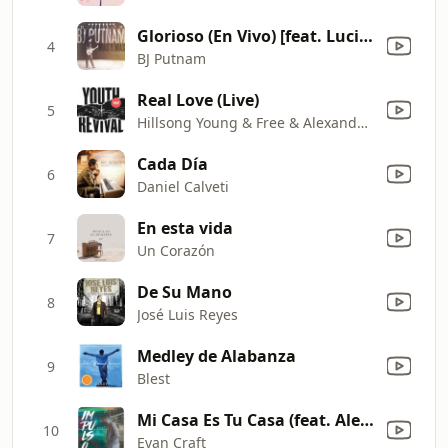
Glorioso (En Vivo) [feat. Lucia Parker]
4
BJ Putnam
Real Love (Live)
5
Hillsong Young & Free & Alexander Pappas
Cada Día
6
Daniel Calveti
En esta vida
7
Un Corazón
De Su Mano
8
José Luis Reyes
Medley de Alabanza
9
Blest
Mi Casa Es Tu Casa (feat. Alex Campos)
10
Evan Craft