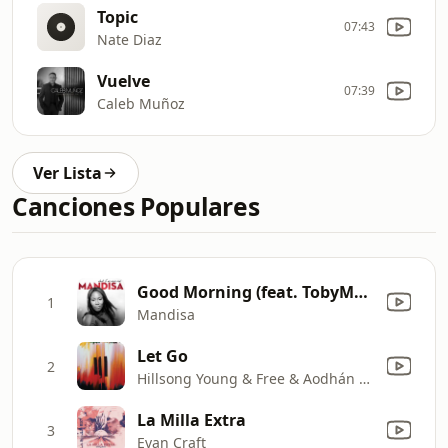
Topic
07:43
Nate Diaz
Vuelve
07:39
Caleb Muñoz
Ver Lista
Canciones Populares
Good Morning (feat. TobyMac)
1
Mandisa
Let Go
2
Hillsong Young & Free & Aodhán King
La Milla Extra
3
Evan Craft