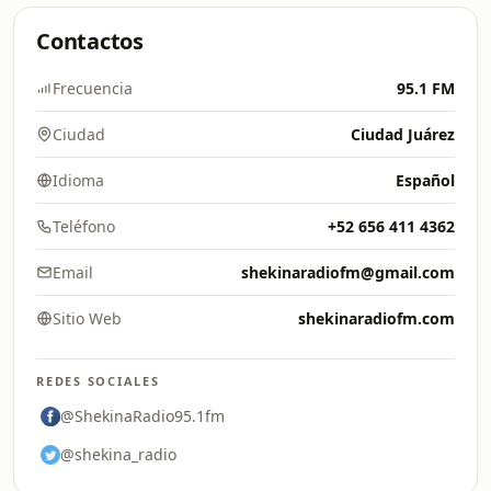
Contactos
Frecuencia
95.1 FM
Ciudad
Ciudad Juárez
Idioma
Español
Teléfono
+52 656 411 4362
Email
shekinaradiofm@gmail.com
Sitio Web
shekinaradiofm.com
REDES SOCIALES
@ShekinaRadio95.1fm
@shekina_radio