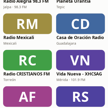
Radio Alegría 98.3 FM
Planeta Urantia
Jalpa · 98.3 FM
Tepic
RM
CD
Radio Mexicali
Casa de Oración Radio
Mexicali
Guadalajara
RC
VN
Radio CRISTIANOS FM
Vida Nueva - XHCSAG
Torreón
Mérida · 101.9 FM
AF
RS