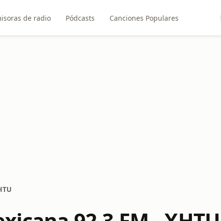
isoras de radio
Pódcasts
Canciones Populares
XHTU
exicana 92.3 FM - XHTU