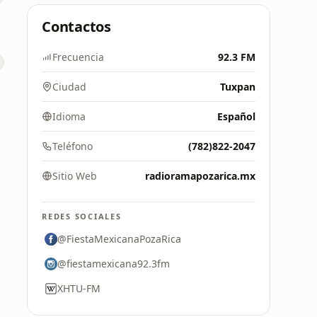
Contactos
Frecuencia
92.3 FM
Ciudad
Tuxpan
Idioma
Español
Teléfono
(782)822-2047
Sitio Web
radioramapozarica.mx
REDES SOCIALES
@FiestaMexicanaPozaRica
@fiestamexicana92.3fm
XHTU-FM