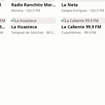
M
Radio Ranchito Morelia
La Neta
Morelia · 102.5 FM
Xalapa-Enríquez · 102.5 FM
La Rancherita 106.3 FM
La Huasteca
La Caliente 99.9 FM
FM
Tempoal de Sánchez · 90.5 FM
Cuauhtémoc · 99.9 FM