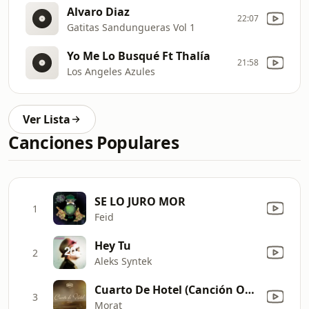
Alvaro Diaz
22:07
Gatitas Sandungueras Vol 1
Yo Me Lo Busqué Ft Thalía
21:58
Los Angeles Azules
Ver Lista
Canciones Populares
SE LO JURO MOR
1
Feid
Hey Tu
2
Aleks Syntek
Cuarto De Hotel (Canción Original de El Secreto Del Orfebre)
3
Morat