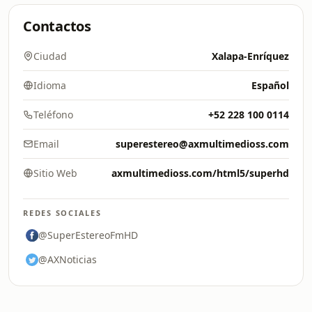
Contactos
Ciudad
Xalapa-Enríquez
Idioma
Español
Teléfono
+52 228 100 0114
Email
superestereo@axmultimedioss.com
Sitio Web
axmultimedioss.com/html5/superhd
REDES SOCIALES
@SuperEstereoFmHD
@AXNoticias