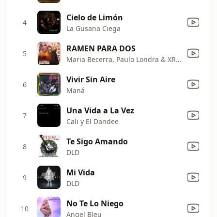
Cielo de Limón
4
La Gusana Ciega
RAMEN PARA DOS
5
Maria Becerra, Paulo Londra & XROSS
Vivir Sin Aire
6
Maná
Una Vida a La Vez
7
Cali y El Dandee
Te Sigo Amando
8
DLD
Mi Vida
9
DLD
No Te Lo Niego
10
Angel Bleu