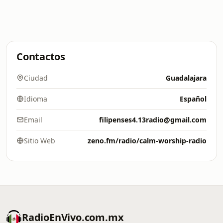
Contactos
Ciudad
Guadalajara
Idioma
Español
Email
filipenses4.13radio@gmail.com
Sitio Web
zeno.fm/radio/calm-worship-radio
RadioEnVivo.com.mx