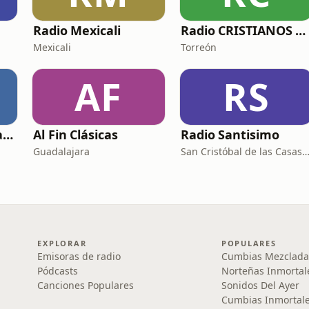
Radio Mexicali
Radio CRISTIANOS FM
Mexicali
Torreón
AF
RS
Casa de Oración Radio
Al Fin Clásicas
Radio Santisimo
Guadalajara
San Cristóbal de las Casas · 104.
EXPLORAR
POPULARES
Emisoras de radio
Cumbias Mezclada
Pódcasts
Norteñas Inmortal
Canciones Populares
Sonidos Del Ayer
Cumbias Inmortale