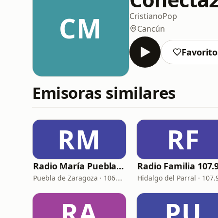
CM
Cristiano
Pop
Cancún
Favorito
Emisoras similares
RM
RF
Radio María Puebla de Zaragoza
Puebla de Zaragoza · 106.7 FM
RA
PU