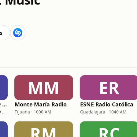
s
MM
ER
Radio Familia 107.9 FM
Monte María Radio
ESNE Radio Católica
Hidalgo del Parral · 107.9 FM
Tijuana · 1090 AM
Guadalajara · 1040 AM
RM
RC