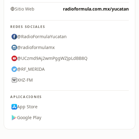
Sitio Web
radioformula.com.mx/yucatan
REDES SOCIALES
@RadioFormulaYucatan
@radioformulamx
@UCzmd9Aj2wmPggWZJpLdBB8Q
@RF_MERIDA
XHZ-FM
APLICACIONES
App Store
Google Play