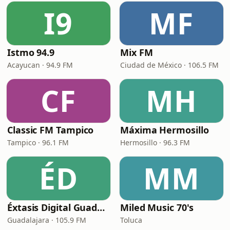
I9
MF
Istmo 94.9
Mix FM
Acayucan · 94.9 FM
Ciudad de México · 106.5 FM
CF
MH
Classic FM Tampico
Máxima Hermosillo
Tampico · 96.1 FM
Hermosillo · 96.3 FM
ÉD
MM
Éxtasis Digital Guadalajara
Miled Music 70's
Guadalajara · 105.9 FM
Toluca