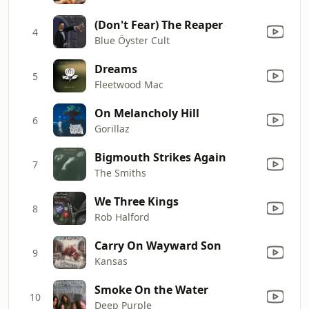
(Don't Fear) The Reaper
4
Blue Öyster Cult
Dreams
5
Fleetwood Mac
On Melancholy Hill
6
Gorillaz
Bigmouth Strikes Again
7
The Smiths
We Three Kings
8
Rob Halford
Carry On Wayward Son
9
Kansas
Smoke On the Water
10
Deep Purple