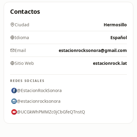
Contactos
Ciudad
Hermosillo
Idioma
Español
Email
estacionrocksonora@gmail.com
Sitio Web
estacionrock.lat
REDES SOCIALES
@EstacionRockSonora
@estacionrocksonora
@UCGkWhPMMZc0jCbGfeQTnstQ