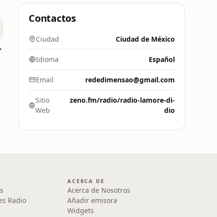
Contactos
Ciudad
Ciudad de México
 ROLL
Idioma
Español
Email
rededimensao@gmail.com
Sitio
zeno.fm/radio/radio-lamore-di-
Web
dio
ACERCA DE
s
Acerca de Nosotros
es Radio
Añadir emisora
Widgets