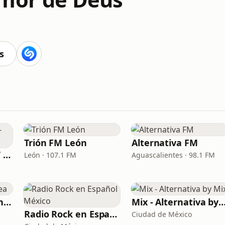
s
Trión FM León
Alternativa FM
IMER - Órbita 106.7 - XHUAR
León · 107.1 FM
Aguascalientes · 98.1 FM
ciudad juarez en linea
Mix - Alternativa by
Radio Rock en Español México
Ciudad de México