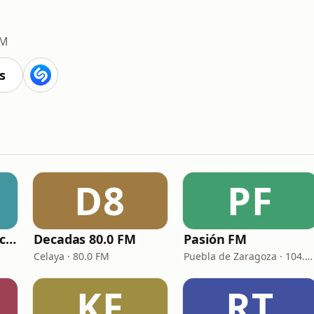
FM
s
D8
PF
La Lupe 105.7 Veracruz
Decadas 80.0 FM
Pasión FM
Celaya · 80.0 FM
Puebla de Zaragoza · 104.3 FM
KF
RT