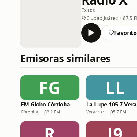
Éxitos
Ciudad Juárez
87.5 
Favorito
Emisoras similares
FG
LL
FM Globo Córdoba
Córdoba · 102.1 FM
Veracruz · 105.7 FM
R
J9