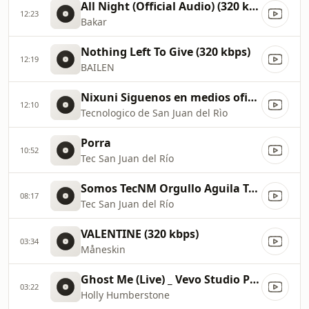
All Night (Official Audio) (320 kbps)
12:23
Bakar
Nothing Left To Give (320 kbps)
12:19
BAILEN
Nixuni Siguenos en medios oficiales
12:10
Tecnologico de San Juan del Rìo
Porra
10:52
Tec San Juan del Río
Somos TecNM Orgullo Aguila TecSanJuan
08:17
Tec San Juan del Río
VALENTINE (320 kbps)
03:34
Måneskin
Ghost Me (Live) _ Vevo Studio Performance (320 kbps)
03:22
Holly Humberstone