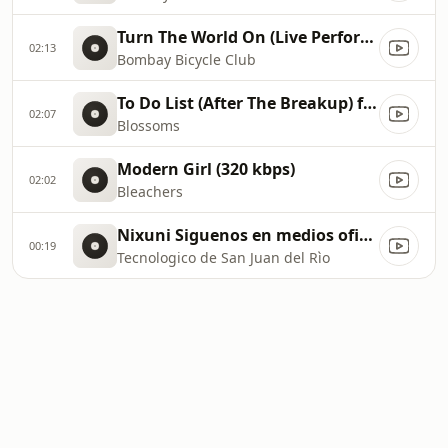
Turn The World On (Live Performance) _ Vevo Studio Performance (320 kbps)
02:13
Bombay Bicycle Club
To Do List (After The Breakup) ft. Findlay (320 kbps)
02:07
Blossoms
Modern Girl (320 kbps)
02:02
Bleachers
Nixuni Siguenos en medios oficiales
00:19
Tecnologico de San Juan del Rìo