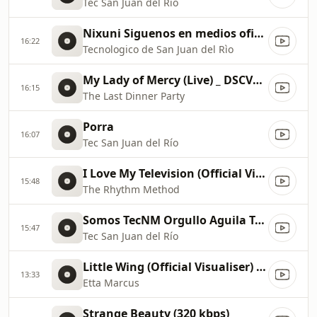
Tec San Juan del Río
Nixuni Siguenos en medios oficiales
16:22
Tecnologico de San Juan del Rìo
My Lady of Mercy (Live) _ DSCVR Artists To Watch 2024 (320 kbps)
16:15
The Last Dinner Party
Porra
16:07
Tec San Juan del Río
I Love My Television (Official Visualiser) (320 kbps)
15:48
The Rhythm Method
Somos TecNM Orgullo Aguila TecSanJuan
15:47
Tec San Juan del Río
Little Wing (Official Visualiser) (320 kbps)
13:33
Etta Marcus
Strange Beauty (320 kbps)