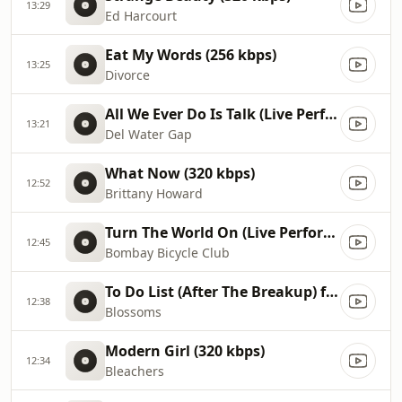
13:29
Ed Harcourt
Eat My Words (256 kbps)
13:25
Divorce
All We Ever Do Is Talk (Live Performance) _ Vevo (320 kbps)
13:21
Del Water Gap
What Now (320 kbps)
12:52
Brittany Howard
Turn The World On (Live Performance) _ Vevo Studio Performance (320 kbps)
12:45
Bombay Bicycle Club
To Do List (After The Breakup) ft. Findlay (320 kbps)
12:38
Blossoms
Modern Girl (320 kbps)
12:34
Bleachers