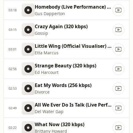
Homebody (Live Performance) _ Vevo (320 kbps)
03:18
Gus Dapperton
Crazy Again (320 kbps)
03:15
Gossip
Little Wing (Official Visualiser) (320 kbps)
03:01
Etta Marcus
Strange Beauty (320 kbps)
02:56
Ed Harcourt
Eat My Words (256 kbps)
02:53
Divorce
All We Ever Do Is Talk (Live Performance) _ Vevo (320 kbps)
02:49
Del Water Gap
What Now (320 kbps)
02:22
Brittany Howard