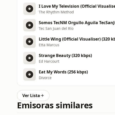
I Love My Television (Official Visualis
The Rhythm Method
Somos TecNM Orgullo Aguila TecSan
Tec San Juan del Río
Little Wing (Official Visualiser) (320 k
Etta Marcus
Strange Beauty (320 kbps)
Ed Harcourt
Eat My Words (256 kbps)
Divorce
Ver Lista
Emisoras similares