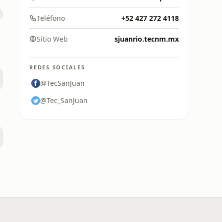
Teléfono
+52 427 272 4118
Sitio Web
sjuanrio.tecnm.mx
REDES SOCIALES
@TecSanJuan
@Tec_SanJuan