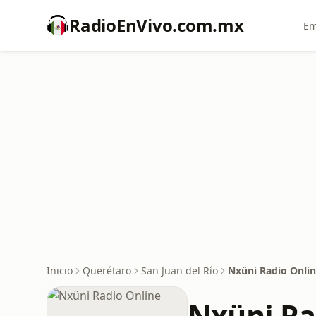
RadioEnVivo.com.mx
Em
Inicio
Querétaro
San Juan del Río
Nxüni Radio Onli
Nxüni Ra