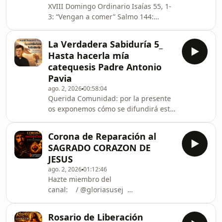
XVIII Domingo Ordinario Isaías 55, 1-
primer momento encontramos a Jesús
3: “Vengan a comer” Salmo 144:
haciendo oración. Lo repite tanto el
“Abres, Señor, tu mano y nos sacias de
evangelio que nos parece n
favores” Romanos 8, 35. 37-39: “Nada
La Verdadera Sabiduría 5_
podrá apartarnos del amor que Dios
Hasta hacerla mía
nos ha manifestado en Cristo
catequesis Padre Antonio
Jesús” San Mateo 14, 13-21: “Comieron
Pavia
todos hasta saciarse” Sobre la
ago. 2, 2026
00:58:04
distribución de bienes hay quienes
Querida Comunidad: por la presente
hacen cuentas alegres y presentan
os exponemos cómo se difundirá este
resultados positivos, pero lo cierto es
año el ciclo de catequesis: El título
que en muchas
será, *LA VERDADERA SABIDURÍA*y
Corona de Reparación al
constará de las siguientes
SAGRADO CORAZON DE
catequesis:*-Introducción al ciclo**-
JESUS
¡Buscad a Dios con humildad'**-Yo
ago. 2, 2026
01:12:46
soy la savia para mis discípulos**-Las
Hazte miembro del
cosas santas de Dios**-Hasta hacerla
canal: / @gloriasusej ​
mía**-Quien puede estar con Dios**-
/@PodcastCatolicosEnCaminoApoya
Jesús, pobre de espíritu**-Dios ama a
por
quienes conf
Rosario de Liberación
PayPal:https://paypal.me/laverdaderalib...​