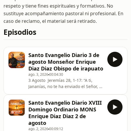
respeto y tiene fines espirituales y formativos. No
sustituye acompañamiento pastoral ni profesional. En
caso de reclamo, el material será retirado.
Episodios
Santo Evangelio Diario 3 de
agosto Monseñor Enrique
Diaz Diaz Obispo de irapuato
ago. 3, 2026
00:04:30
3 Agosto Jeremías 28, 1-17: “A ti,
Jananías, no te ha enviado el Señor, y
has hecho que el pueblo crea en una
mentira” Salmo 118: “Enséñame,
Santo Evangelio Diario XVIII
Señor, tus mandamientos” San Mateo
Domingo Ordinario MONS
14, 22-36: “Mándame ir a ti
Enrique Diaz Diaz 2 de
caminando sobre el agua” Hay en el
agosto
pasaje de este día muchas
ago. 2, 2026
00:09:12
enseñanzas para nuestra vida. En un