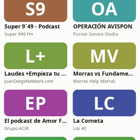
S9
OA
Super 9´49 - Podcast
OPERACIÓN AVISPON
Super 949 Fm
Ficcion Sonora Studio
L+
MV
Laudes +Empieza tu día en oración junto con toda la Iglesia+
Morras vs Fundamentalismos
JuanDiegoNetwork.com
Morras Help Morras
EP
LC
El podcast de Amor FM
La Corneta
Grupo ACIR
Los 40