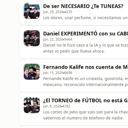
De ser NECESARIO ¿Te TUNEAS?
jun. 29, 2026
4235
Los olores, usar perfume, si necesitamos 
Daniel EXPERIMENTÓ con su CAB
jun. 22, 2026
5464
Daniel no le hizo caso a la IA y lo que se hi
antes vs pedir que llueva ahora.
Fernando Kalife nos cuenta de 
jun. 15, 2026
9698
Fernando Kalife es un cineasta, guionista, es
mexicano, reconocido internacionalmente po
Llegando a Casa y 108 Costuras.
¿El TORNEO de FÚTBOL no está 
jun. 8, 2026
4782
Los cortes de pelo que solo son para la cha
sabernos el numero de telefono de nadie.