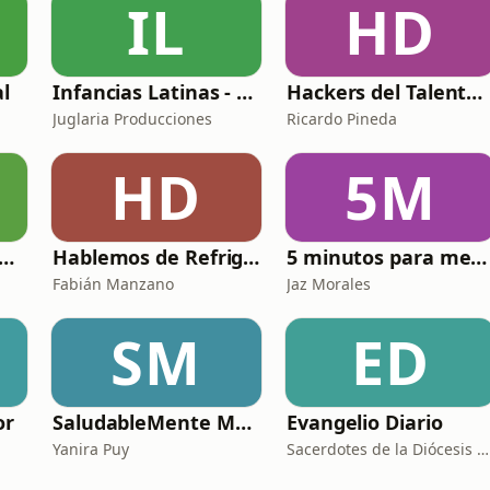
IL
HD
al
Infancias Latinas - Arriba Chamacos
Hackers del Talento con Ricardo Pineda
Juglaria Producciones
Ricardo Pineda
HD
5M
nicos y Rudos de la Refrigeración
Hablemos de Refrigeración con Quimobásicos
5 minutos para meditar con Dios
Fabián Manzano
Jaz Morales
SM
ED
or
SaludableMente Mujer
Evangelio Diario
Yanira Puy
Sacerdotes de la Diócesis de Zamora