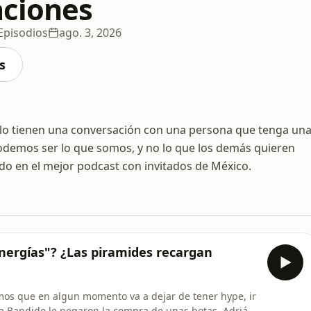
ciones
Episodios
ago. 3, 2026
s
lo tienen una conversación con una persona que tenga un
odemos ser lo que somos, y no lo que los demás quieren
do en el mejor podcast con invitados de México.
nergías"? ¿Las piramides recargan
mos que en algun momento va a dejar de tener hype, ir
 a Bandido le negaron la compra de unas botas, Adrián