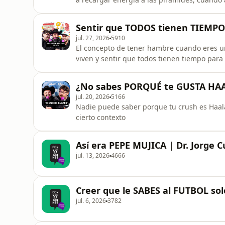
explicando su conjunto Burberry
Sentir que TODOS tienen TIEMP
jul. 27, 2026
5910
El concepto de tener hambre cuando eres un
viven y sentir que todos tienen tiempo par
¿No sabes PORQUÉ te GUSTA HA
jul. 20, 2026
5166
Nadie puede saber porque tu crush es Haal
cierto contexto
Así era PEPE MUJICA | Dr. Jorge C
jul. 13, 2026
4666
Creer que le SABES al FUTBOL so
jul. 6, 2026
3782