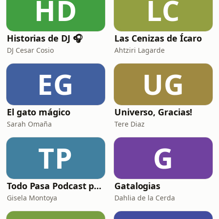
HD
LC
Historias de DJ 🎧
Las Cenizas de Ícaro
DJ Cesar Cosio
Ahtziri Lagarde
EG
UG
El gato mágico
Universo, Gracias!
Sarah Omaña
Tere Diaz
TP
G
Todo Pasa Podcast por Gisela Montoya
Gatalogias
Gisela Montoya
Dahlia de la Cerda