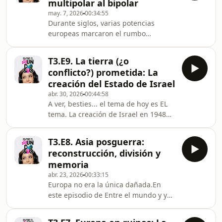
multipolar al bipolar
episodio:🏚️ Por qué el capitalismo
may. 7, 2026
00:34:55
tenía una crisis de imagen post Gran
Durante siglos, varias potencias
Depresión☭ Qué es realmente el
europeas marcaron el rumbo
socialismo y qué es el comunismo y
internacional. Después de 1945, ese
por qué no son lo mismo🇺🇸🇷🇺
mapa cambió por completo.En este
Cómo Estados Unidos y la URSS com
T3.E9. La tierra (¿o
episodio de Entre el mundo y yo
conflicto?) prometida: La
vemos cómo el sistema multipolar
creación del Estado de Israel
desapareció y dio paso a una nueva
abr. 30, 2026
00:44:58
etapa donde los Estados Unidos y la
A ver, besties... el tema de hoy es EL
Unión Soviética concentraron la
tema. La creación de Israel en 1948
fuerza militar, la influencia política y
siempre nos la han contado como una
la capacidad económica.Aquí
solución histórica, pero la pregunta
analizamos:🌍 Por qué Europa perdió
T3.E8. Asia posguerra:
del millón aquí es: ¿solución para
reconstrucción, división y
quién?En este episodio de Entre el
memoria
Mundo y Yo nos metemos a los
abr. 23, 2026
00:33:15
archivos de uno de los conflictos más
Europa no era la única dañada.En
densos, sensibles y vigentes de la
este episodio de Entre el mundo y yo
historia. Vamos a platicar sobre cómo
analizamos qué pasó en Asia después
se pasó del fin del Imperio Otomano
de la Segunda Guerra Mundial: un
al man