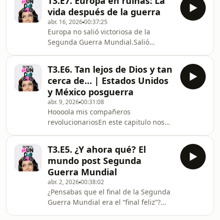
T3.E7. Europa en ruinas: La
continente que no solo quedó
vida después de la guerra
marcado por la guerra, sino que entró
abr. 16, 2026
00:37:25
en una etapa de cambios
Europa no salió victoriosa de la
radicales.Aquí hablamos de:🇯🇵 La
Segunda Guerra Mundial.Salió
ocupación de Japón y su
rota.En este episodio de Entre el
transformación total🇨🇳 La guerra
mundo y yo analizamos qué pasó con
civil china y la llegada de Mao Zedong
T3.E6. Tan lejos de Dios y tan
Europa después del “final” de la
al poder⚔️ La división de Corea y el
cerca de… | Estados Unidos
guerra: un continente devastado, sin
orig
y México posguerra
recursos, sin estabilidad… y
abr. 9, 2026
00:31:08
completamente vulnerable.Aquí
Hoooola mis compañeros
hablamos de:💥 La destrucción total
revolucionariosEn este capitulo nos
de ciudades, economías e
quedamos en casa... en
infraestructura🚶‍♀️ Millones de
MÉXICODespués de la Segunda
refugiados desplazados sin hogar🧱
T3.E5. ¿Y ahora qué? El
Guerra Mundial, México no salió de la
La división de
mundo post Segunda
historia como héroe inocente… salió
Guerra Mundial
como negociante astuto.En este
abr. 2, 2026
00:38:02
episodio nos metemos de lleno a
¿Pensabas que el final de la Segunda
entender qué pasó con México antes,
Guerra Mundial era el “final feliz”?
durante y después de la guerra, y
JA.En 1945 el mundo estaba en
cómo el país aprovechó su posición