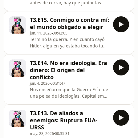
antes de cerrar, hay que juntar las
piezas.Porque todo lo que vimos este
año, las guerras mundiales, las
T3.E15. Conmigo o contra mí:
bombas, las fronteras mal hechas, los
el mundo obligado a elegir
señores con complejo de emperador,
jun. 11, 2026
00:42:05
no se quedó en el pasado. Se mudó.
Terminó la guerra. Y en cuanto cayó
Cambió de ropa y de vocabulario,
Hitler, alguien ya estaba tocando tu
pero sigue apareciendo en nuestras
puerta para preguntarte de qué lado
vidas. Hoy conectamos todo: por qué
ibas a estar. Hoy vemos cómo medio
Rusia invadió Ucrania y qué tiene que
T3.E14. No era ideología. Era
planeta quedó atrapado entre dos
ver con Nap
dinero: El origen del
superpotencias que no necesitaban
conflicto
tanques para controlarte. Con
jun. 4, 2026
00:31:47
prestarte dinero era suficiente.
Nos enseñaron que la Guerra Fría fue
Guatemala lo aprendió a la mala en
una pelea de ideologías. Capitalismo
1954, cuando la CIA organizó un
vs comunismo. Libertad vs revolución.
golpe para proteger los plátanos de
Buenos vs malos. Peeeeeero si te
una empresa gringa. El
T3.E13. De aliados a
acercas un poquito más y dejas de ver
enemigos: Ruptura EUA-
las películas de Hollywood… empiezas
URSS
a notar que también fue la campaña
may. 28, 2026
00:35:31
publicitaria más grande del siglo