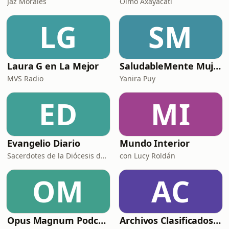
Jaz Morales
Olmo Axayacatl
LG
SM
Laura G en La Mejor
SaludableMente Mujer
MVS Radio
Yanira Puy
ED
MI
Evangelio Diario
Mundo Interior
Sacerdotes de la Diócesis de Zamora
con Lucy Roldán
OM
AC
Opus Magnum Podcast
Archivos Clasificados Podcast