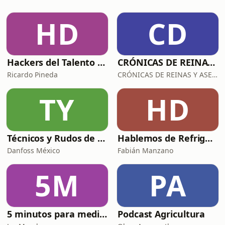
estética, hoy busco verdadera salud,
balance, longevidad y fuerza
HD
CD
suficiente para el futuro.Hoy les
cuento mi rutina: ejercicio 4
Hackers del Talento con Ricardo Pineda
CRÓNICAS DE REINAS Y ASESINAS
Ricardo Pineda
CRÓNICAS DE REINAS Y ASESINAS
TY
HD
Técnicos y Rudos de la Refrigeración
Hablemos de Refrigeración con Quimobásicos
Danfoss México
Fabián Manzano
5M
PA
5 minutos para meditar con Dios
Podcast Agricultura