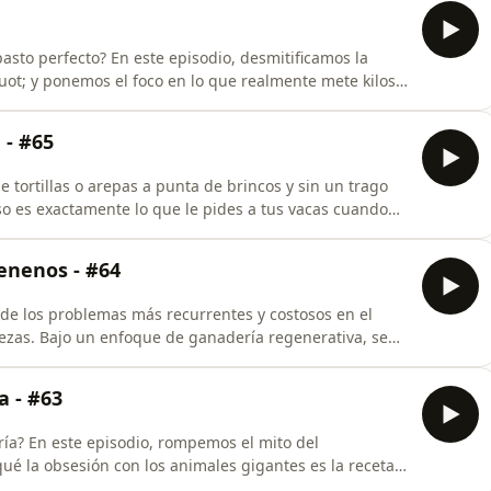
sto perfecto? En este episodio, desmitificamos la
t; y ponemos el foco en lo que realmente mete kilos
lo.Hablamos sobre por qué las variedades más caras
mo la naturaleza tiene un plan de recuperación que tú
- #65
 tortillas o arepas a punta de brincos y sin un trago
o es exactamente lo que le pides a tus vacas cuando
 negocio es el pasto, pero la realidad es que el agua
l que más rápido se convierte en kilos... si sabes cómo
enenos - #64
 de los problemas más recurrentes y costosos en el
lezas. Bajo un enfoque de ganadería regenerativa, se
propone una solución de raíz que prescinde totalmente
ivo es comprender que las malezas no son el enemigo,
a - #63
ía? En este episodio, rompemos el mito del
ué la obsesión con los animales gigantes es la receta
go prefiere ver vacas de exposición pero tu cuenta