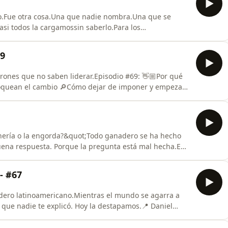
o.Fue otra cosa.Una que nadie nombra.Una que se
asi todos la cargamossin saberlo.Para los
69
trones que no saben liderar.Episodio #69: 👋🏼Por qué
 dejar de imponer y empezar
echería o la engorda?&quot;Todo ganadero se ha hecho
uena respuesta. Porque la pregunta está mal hecha.En
 tú crees que es tu modelo de negocio en realidad es
cuando termines de verlo, te vas a sentar a analizar
- #67
adero latinoamericano.Mientras el mundo se agarra a
 que nadie te explicó. Hoy la destapamos.📍 Daniel