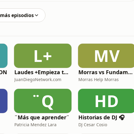
e diseño. Analizamos la biofísica detrás del ganado:
 más episodios
L+
MV
PON
Laudes +Empieza tu día en oración junto con toda la Iglesia+
Morras vs Fundamentalismos
JuanDiegoNetwork.com
Morras Help Morras
¨Q
HD
¨Más que aprender¨
Historias de DJ 🎧
Patricia Mendez Lara
DJ Cesar Cosio