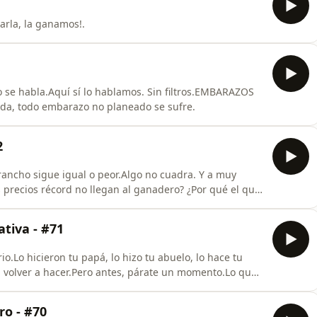
arla, la ganamos!.
 se habla.Aquí sí lo hablamos. Sin filtros.EMBARAZOS
da, todo embarazo no planeado se sufre.
2
rancho sigue igual o peor.Algo no cuadra. Y a muy
s precios récord no llegan al ganadero? ¿Por qué el que
on las migajas? ¿De verdad la sequía, la frontera o el
ste lunes abrimos un expediente que casi nadie quiere
tiva - #71
o.Lo hicieron tu papá, lo hizo tu abuelo, lo hace tu
a volver a hacer.Pero antes, párate un momento.Lo que
leste. O puede que te cambie la cabeza para siempre.
cuchar lo que casi nadie se anima a decir en voz alta.
ro - #70