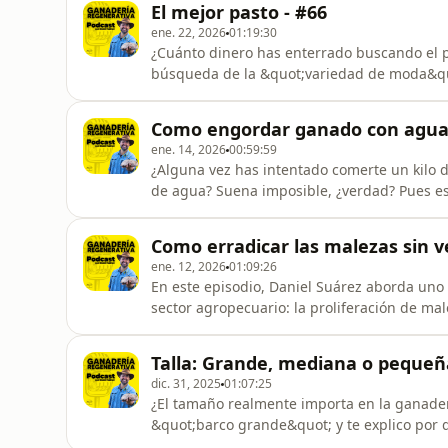
El mejor pasto - #66
ene. 22, 2026
01:19:30
¿Cuánto dinero has enterrado buscando el pa
búsqueda de la &quot;variedad de moda&quo
en la báscula: el manejo y la salud del sue
suelen fracasar en suelos deteriorados y có
Como engordar ganado con agua 
estás bloqueando con ca
ene. 14, 2026
00:59:59
¿Alguna vez has intentado comerte un kilo de
de agua? Suena imposible, ¿verdad? Pues es
no manejas bien el agua.Muchos creen que el
es el insumo que más consume el ganado y e
Como erradicar las malezas sin v
darla. Hoy va
ene. 12, 2026
01:09:26
En este episodio, Daniel Suárez aborda uno
sector agropecuario: la proliferación de ma
cuestiona la terminología tradicional y se 
del uso de venenos y agroquímicos.El objet
Talla: Grande, mediana o pequeñ
sino un síntoma de
dic. 31, 2025
01:07:25
¿El tamaño realmente importa en la ganader
&quot;barco grande&quot; y te explico por q
perfecta para el desastre financiero.Si tu e