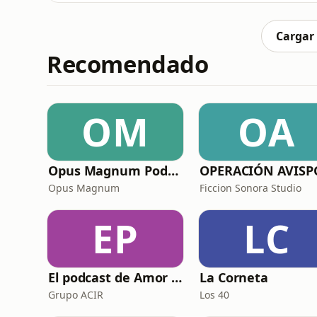
bancaria está en rojo, tienes un problema d
por qué una vaca grande es
Cargar
Recomendado
OM
OA
Opus Magnum Podcast
OPERACIÓN AVIS
Opus Magnum
Ficcion Sonora Studio
EP
LC
El podcast de Amor FM
La Corneta
Grupo ACIR
Los 40