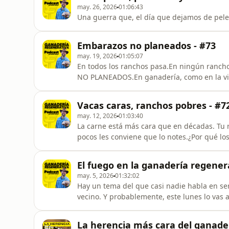
may. 26, 2026
01:06:43
Una guerra que, el día que dejamos de pele
Embarazos no planeados - #73
may. 19, 2026
01:05:07
En todos los ranchos pasa.En ningún rancho
NO PLANEADOS.En ganadería, como en la vi
Vacas caras, ranchos pobres - #7
may. 12, 2026
01:03:40
La carne está más cara que en décadas. Tu 
pocos les conviene que lo notes.¿Por qué lo
pone la tierra, el agua y los años se queda c
gusano barrenador son toda la respuesta?E
El fuego en la ganadería regenera
abrir. Si cree
may. 5, 2026
01:32:02
Hay un tema del que casi nadie habla en seri
vecino. Y probablemente, este lunes lo vas 
vas a oír en este episodio puede que te mo
Eso depende de qué tan dispuesto estés a es
La herencia más cara del ganade