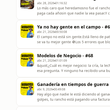
abr. 28, 2026
01:16:32
Lo más caro que heredamosno fue el ranch
paga cada añosin que nadie la vea pasar.Y c
ganaderosque se atreven a preguntar.
Ya no hay gente en el campo - #
abr. 21, 2026
00:50:08
El campo no está sin gente.Está lleno de pa
se va tu mejor gente 🚫Los 5 errores que bloquean el cambio 🔎Cómo
a construir
Modelos de Negocio - #68
abr. 21, 2026
01:01:09
&quot;¿Cuál es mejor negocio: la cría, la l
esa pregunta. Y ninguno ha recibido una b
este episodio vas a entender por qué lo que
solo una pieza de algo mucho más grande. Y 
Ganadería en tiempos de guerra 
tu rancho con otro
abr. 9, 2026
00:49:08
Hay algo que nadie le está diciendo al gan
golpes, tu rancho está pagando una factura
Suárez · GanaderiaRegenerativa.com