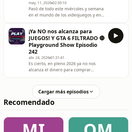
may. 11, 2026
02:30:10
Pasó de todo este miércoles y semana
en el mundo de los videojuegos y en
la vida. Desde la revelación de un
nuevo Star Fox para Switch 2; BTS en
¡Ya NO nos alcanza para
el Zócalo de CDMX, Stranger Than
JUEGOS! Y GTA 6 FILTRADO 🔴
Heaven y mucho más.
Playground Show Episodio
242
abr. 24, 2026
01:31:41
Es cierto, en pleno 2026 ya no nos
alcanza el dinero para comprar
nuestros juegos. Cada generación es
diferente y por eso, hacemos un
análisis de todo esto.
Cargar más episodios
Recomendado
MI
OM