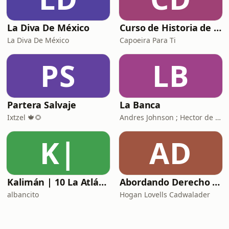
La Diva De México
Curso de Historia de Brasil para Capoeiras
La Diva De México
Capoeira Para Ti
PS
LB
Partera Salvaje
La Banca
Ixtzel 🍁🌻
Andres Johnson ; Hector de la Garza
K|
AD
Kalimán | 10 La Atlántida La Ciudad Perdida - 1966
Abordando Derecho by Hogan Lovells Cadwalader
albancito
Hogan Lovells Cadwalader