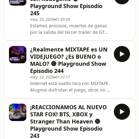
Playgraund
Playground Show Episodio
245
may. 23, 2026
01:20:39
Estamos ansiosos, muertos de ganas
por la salida del tercer trailer de GTA
6, así como estamos ansiosos de
traerles de vuelta a nuestro querido
¿Realmente MIXTAPE es UN
Rodogonio.
VIDEJUEGO? ¿Es BUENO o
MALO? 🔴 Playground Show
Episodio 244
may. 22, 2026
01:37:17
Internet está vuelto loco con MIXTAPE.
Alugnos disfrutan el juego, otros no lo
pueden ni voltear a ver. Aquí es
donde nace una problematica:
¡REACCIONAMOS AL NUEVO
¿MIXTAPE puede ser considerado un
STAR FOX! BTS, XBOX y
videojuego?#gaming #mixtape
Stranger Than Heaven 🔴
#videojuegos
Playground Show Episodio
243