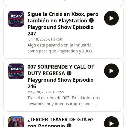
todo lo que se viene para GTA VI
Sigue la Crisis en Xbox, pero
también en PlayStation 🔴
Playground Show Episodio
247
jun. 18, 2026
01:37:50
Algo está pasando en la industria
como para que Playstation y XBOX
estén atravesando juntos una crisis
peligrosa, ¿que está pasando en la
007 SORPRENDE Y CALL OF
industria?. Quédate en Playground
DUTY REGRESA 🔴
para platicar de este tema y de las
Playground Show Episodio
noticias más importantes de la
246
semana.
may. 28, 2026
01:23:55
Tras el estreno de 007: First Light, nos
llevamos muy buenas impresiones,
hablaremos de su historia, gameplay,
así como hablaremos del regreso de
¿TERCER TEASER DE GTA 6?
CALL OF DUTY, te esperamos en
con Rodogonio 🔴