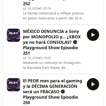
252
memorables de todos los tiempos.
#xbox #playstation
jul. 24, 2026
01:25:18
La tienda comenzará a reflejar precios
#halocampaignevolved #doblaje
en pesos mexicanos a partir del 20 de
agosto.A pesar de que la Profeco ya
había solicitado este ajuste para
MÉXICO DENUNCIA a Sony
evitar multas, la plataforma se
por MONOPOLIO y... ¿XBOX
mantuvo sin cambios durante todo
ya no hará CONSOLAS? 🔴
2025 y lo que va de 2026. Sin
Playground Show Episodio
embargo, Playstation nos dió la
251
noticia... Pero no todo es miel obre
hojuelas...
jul. 16, 2026
01:18:20
Mediante un mensaje en Instagram,
la diputada Iraís Reyes, de
Movimiento Ciudadano, reveló que,
en mancuerna con el senador Luis
El PEOR mes para el gaming
Donaldo Colosio, interpuso una
y la DÉCIMA GENERACIÓN
denuncia por Monopolio en contra de
será un FRACASO 🔴
Sony ante la Comisión Nacional
Playground Show Episodio
Antimonopolio... ¿será que la
250
denuncia llegará a algo? #gaming