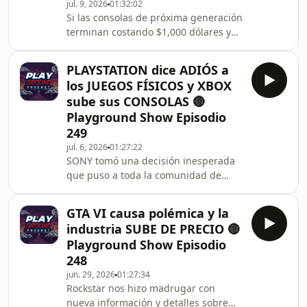
#xbox #playstation #ashasharma
jul. 9, 2026
01:32:02
Si las consolas de próxima generación
terminan costando $1,000 dólares y
no permiten comprar juegos de
segunda mano porque no tienen
PLAYSTATION dice ADIÓS a
ranura de discos, ¿estamos ante el fin
los JUEGOS FÍSICOS y XBOX
de las consolas como la opción
sube sus CONSOLAS 🔴
&quot;barata y accesible&quot; frente
Playground Show Episodio
a las PC de gama alta?
249
jul. 6, 2026
01:27:22
SONY tomó una decisión inesperada
que puso a toda la comunidad de
cabeza; El fin de los juegos físicos es
inevitable y llegará en Enero de 2028.
GTA VI causa polémica y la
industria SUBE DE PRECIO 🔴
Playground Show Episodio
248
jun. 29, 2026
01:27:34
Rockstar nos hizo madrugar con
nueva información y detalles sobre