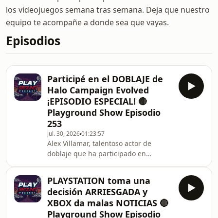
los videojuegos semana tras semana. Deja que nuestro
equipo te acompañe a donde sea que vayas.
Episodios
Participé en el DOBLAJE de
Halo Campaign Evolved
¡EPISODIO ESPECIAL! 🔴
Playground Show Episodio
253
jul. 30, 2026
01:23:57
Alex Villamar, talentoso actor de
doblaje que ha participado en
proyectos como TMNT, Super Mario
Bros. La Película y, más
PLAYSTATION toma una
recientemente, en el doblaje de Halo:
decisión ARRIESGADA y
Combat Evolved, nos acompañará
XBOX da malas NOTICIAS 🔴
para hablar sobre la experiencia de
Playground Show Episodio
dar voz a uno de los videojuegos más