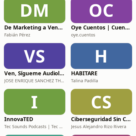
DM
OC
De Marketing a Ventas
Oye Cuentos | Cuentos Infantiles que conectan con la imaginación.
Fabián Pérez
oye.cuentos
VS
H
Ven, Sígueme Audiolibro
HABITARE
JOSE ENRIQUE SANCHEZ THOMPSON
Talina Padilla
I
CS
InnovaTED
Ciberseguridad Sin Censura
Tec Sounds Podcasts | Tec de Monterrey
Jesus Alejandro Rizo Rivera