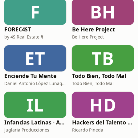
F
BH
FOREC4ST
Be Here Project
by 4S Real Estate 🎙️
Be Here Project
ET
TB
Enciende Tu Mente
Todo Bien, Todo Mal
Daniel Antonio López Lunagómez
Todo Bien, Todo Mal
IL
HD
Infancias Latinas - Arriba Chamacos
Hackers del Talento con Ricardo Pineda
Juglaria Producciones
Ricardo Pineda