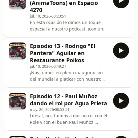
cambio y a una mejor comunidad!¡Y
(AnimaToons) en Espacio
emprendedora y creadora de
qué m
4270
contenido con un estilo único y que
jul. 10, 2026
00:23:51
está innovando el modo de crear
En esta ocasión le dimos un toque
conciencia con un enfoque muy
especial a nuestro podcast, ¡con un
ameno y entretenido. ¡Aprovechamos
invitado al que habíamos buscado por
para probar los productos de
un buen tiempo! ¡Mi amigo Ángel
nuestros buenos amigos de
Episodio 13 - Rodrigo "El
Flores, organizador del AnimaToons
Carneseca A
Pantera" Aguilar en
Agua Prieta!Y nos fuimos a un lugar
Restaurante Poikos
increíble y que les recomiendo
jul. 10, 2026
00:49:27
mucho: ¡Espacio 4270! Un lugar
¡Nos fuimos en plena inauguración
superagradable, con café y chocolate
del mundial a platicar con nuestro
de primer nivel y ni se diga de la
buen amigo Rodrigo &quot;El
atención de su personal! ¡Ahora sé
Pantera&quot; Aguilar, gerente de
por qué a mis hijos l
Episodio 12 - Paul Muñoz
Restaurante Poikos!¡Conocimos la
dando el rol por Agua Prieta
historia de esta nueva administración,
may. 26, 2026
00:53:51
tuvimos oportunidad de conocer el
Literal, nos fuimos a dar un rol con el
sazón familiar y disfrutar los mejores
Role y con el buen Paul Muñoz!
chilaquiles del mundo! Una
¡Conocimos la historia de Ferre
buenisima charla!Un agradecimiento
Master y por supuesto: Grupo Master,
a nuestros patrocinadores de El