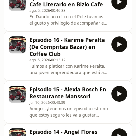
Cafe Literario en Bizio Cafe
HurtadoAngélica LópezMaría Molina
ago. 5, 2026
00:46:33
ValdezTuvimos el gusto de llevar a
En Dando un rol con el Role tuvimos
cabo esta plática en uno de mis
el gusto y privilegio de acompañar en
restaurantes favoritos: ¡La Yaquesita!
una gran velada a nuestros amigos
Un lugar sin duda ya muy popular en
de La Sociedad del Café Literario, con
nuestra comunidad, ¡con gran
Episodio 16 - Karime Peralta
una gran plática gracias a Giovana
servicio y sazón! El tema es el
(De Compritas Bazar) en
Huerta y Antonio Brett!¡Nos
Coffee Club
permitieron compartir su tiempo en
ago. 5, 2026
00:13:12
BIZIO Café, un lugar ya típico de
Fuimos a platicar con Karime Peralta,
nuestra ciudad y muy conocido,
una joven emprendedora que está a
donde siempre nos han atendido de
cargo del proyecto De Compritas
lo mejor y hoy no fue la excepción!El
Bazar! ¡Un evento que reúne
fascinante mundo d
Episodio 15 - Alexia Bosch En
emprendedores de Agua Prieta y los
Restaurante Manssori
acerca con la comunidad y
jul. 10, 2026
00:43:39
potenciales clientes en un evento
Amigos, ¡tenemos un episodio estreno
divertido, ameno y lleno de
que estoy seguro les va a gustar
oportunidades!¡Ven a conocer a
mucho!Nos fuimos a visitar el
Karime, y su proyecto! ¡Un ejemplo de
Manssori Ristorante con nuestra gran
que nuestros jóvenes son la llave al
Episodio 14 - Angel Flores
amiga Alexia Bosch Drabos, una joven