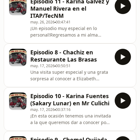
Episodio 11 - Karina Galvez y
de la familia Muñoz y, sobre todo,
Rinconcito del Sabor, Foto est
Manuel Rivera en el
cómo ellos siguen aportando a la
ITAP/TecNM
comunidad día a día y el gran
may. 26, 2026
00:47:41
impacto que han logrado en nuestra
¡Un episodio muy especial en lo
ciudad!¡Nos fuimos a pasear por la
personal!Regresamos a mi alma
ciudad, en un episodio épico y muy
máter, mi Tecnológico de Agua Prieta
ameno! ¡Un episodio que demuestra
(ITAP/TecNM) a una buenísima plática
el verdadero espíritu d
Episodio 8 - Chachiz en
con nuestros amigos, la directora del
Restaurante Las Brasas
Tec: ¡Dra. Karina Gálvez y mi querido
may. 17, 2026
00:50:51
maestro Manuel Rivera!Platicamos del
Una visita super especial y una grata
pasado, presente y futuro de la
sorpresa al conocer a Elizabeth
institución, con muchas y agradables
(𝙲𝚑𝚊𝚌𝚑𝚒𝚣 𝙴𝚗 𝙴𝚕 𝚃𝚛𝚒𝚙) y compartir
sorpresas y quedé impresionado de
una increíble plática en Taqueria Las
todo lo que se esta haciendo por
Episodio 10 - Karina Fuentes
Brasas!Chachiz es una mujer valiente
nuestros jóvene
(Sakary Lunar) en Mr Culichi
y con amor por la aventura y por
may. 17, 2026
00:37:16
conocer más de nuestro país y sus
¡En esta ocasión tenemos una invitada
hermosos lugares (¡muchos aún sin
a la que queremos dar a conocer por
descubrir por más personas!). ¡Ven y
su trabajo y sus ganas de superarse y
conoce su historia y enamórate de su
dejar el nombre de nuestro país (y
sentido del humor y una visión de
Episodio 9 - Chemel Quijada