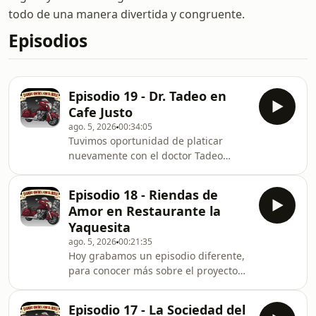
todo de una manera divertida y congruente.
Episodios
Episodio 19 - Dr. Tadeo en
Cafe Justo
ago. 5, 2026
00:34:05
Tuvimos oportunidad de platicar
nuevamente con el doctor Tadeo
Salazar Granillo, un gran amigo al
que respeto y admiro, quien en esta
Episodio 18 - Riendas de
ocasión nos habló de diversos temas,
Amor en Restaurante la
¡todos de gran interés!Uno de mis
Yaquesita
lugares favoritos en nuestra ciudad:
ago. 5, 2026
00:21:35
Café Justo y Más! Un lugar perfecto
Hoy grabamos un episodio diferente,
para un buen café, una buena
para conocer más sobre el proyecto
conversación y una atención de lo
de Riendas de Esperanza, con el
mejor!Platicamos de:* Terapia
apoyo de Amor sin Fronteras, con
intermedia* Ambulancia área*
Episodio 17 - La Sociedad del
nuestras invitadas:Priscila