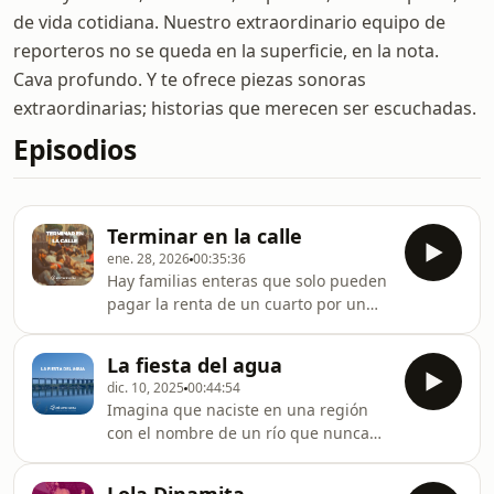
de vida cotidiana. Nuestro extraordinario equipo de
reporteros no se queda en la superficie, en la nota.
Cava profundo. Y te ofrece piezas sonoras
extraordinarias; historias que merecen ser escuchadas.
Episodios
Terminar en la calle
ene. 28, 2026
00:35:36
Hay familias enteras que solo pueden
pagar la renta de un cuarto por un
sólo día. Si a la noche siguiente, luego
de pedir dinero, lavar parabrisas,
La fiesta del agua
vender chicles o cigarros, juntan lo
dic. 10, 2025
00:44:54
suficiente volverán a dormir ahí, sino,
Imagina que naciste en una región
irán de vuelta a los bajo puentes,
con el nombre de un río que nunca
junto a las más de 2,000 personas en
en tu vida has visto. Imagina,
situación de calle que hay en la
además, que el lugar al que llamas
capital. Ricardo Hernández nos