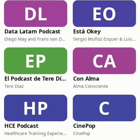
esto podía venir, las redadas
DL
EO
empezaron desde enero. Uno de
estos grupos es Unión del Barrio, que
de
Data Latam Podcast
Está Okey
Diego May and Frans van Dunné
Sergio Muñoz Esquer & Luisa Fernanda Perez
EP
CA
El Podcast de Tere Díaz
Con Alma
Tere Diaz
Alma Consciente
HP
C
HCE Podcast
CinePop
Healthcare Training Experience
CinePop