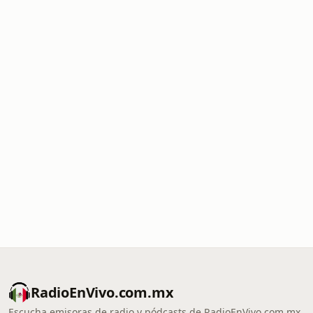
RadioEnVivo.com.mx
Escucha emisoras de radio y pódcasts de RadioEnVivo.com.mx