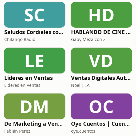
SC
HD
Saludos Cordiales con Gaby Meza
HABLANDO DE CINE CON
Chilango Radio
Gaby Meza con Z
LE
VD
Líderes en Ventas
Ventas Digitales Automotrices: De BDC a DCA
Lideres en Ventas
Noel | IA
DM
OC
De Marketing a Ventas
Oye Cuentos | Cuentos Infantiles que conectan con la imaginación.
Fabián Pérez
oye.cuentos