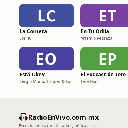
LC
ET
La Corneta
En Tu Orilla
Los 40
Artemio Pedraza
EO
EP
Está Okey
El
Sergio Muñoz Esquer & Luisa Fernanda Perez
Tere Diaz
RadioEnVivo.com.mx
Escucha emisoras de radio y pódcasts de