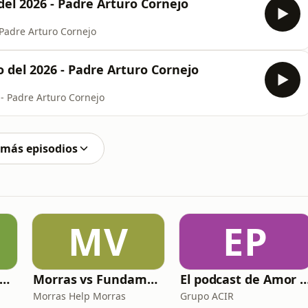
del 2026 - Padre Arturo Cornejo
 Padre Arturo Cornejo
 del 2026 - Padre Arturo Cornejo
- Padre Arturo Cornejo
 más episodios
MV
EP
udes +Empieza tu día en oración junto con toda la Iglesia+
Morras vs Fundamentalismos
El podcast de Am
Morras Help Morras
Grupo ACIR