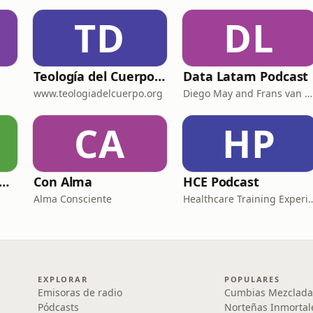
TD
DL
Teología del Cuerpo para Dummies
Data Latam Podcast
www.teologiadelcuerpo.org
Diego May and Frans van Dunné
CA
HP
 Podcast de Tere Díaz
Con Alma
HCE Podcast
Alma Consciente
Healthcare Training
EXPLORAR
POPULARES
Emisoras de radio
Cumbias Mezclada
Pódcasts
Norteñas Inmortal