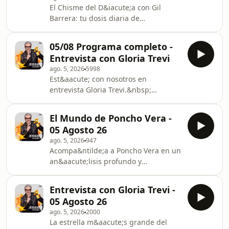
&uacute;ltimo momento hasta las
El Chisme del D&iacute;a con Gil
historias que marcan la agenda,
Barrera: tu dosis diaria de
obt&eacute;n la informaci&oacute;n
entretenimiento donde te contamos
m&aacute;s relevante con un estilo
los &uacute;ltimos chismes, noticias y
&uacute;nico y profesional.See
05/08 Programa completo -
momentos m&aacute;s jugosos del
omnystudio.com/listener for privacy
Entrevista con Gloria Trevi
mundo del espect&aacute;culo
information.
ago. 5, 2026
5998
&mdash; m&uacute;sica, conciertos,
Est&aacute; con nosotros en
televisi&oacute;n y mucho
entrevista Gloria Trevi.&nbsp;
m&aacute;s.See
Adem&aacute;s, nuestro gran equipo
omnystudio.com/listener for privacy
de colaboradores: Gil Barrera con
information.
El Mundo de Poncho Vera -
espect&aacute;culos, Poncho Vera con
05 Agosto 26
los deportes y Daniela Carvallo.
ago. 5, 2026
947
Entrevista con Mariana Ochoa.See
Acompa&ntilde;a a Poncho Vera en un
omnystudio.com/listener for privacy
an&aacute;lisis profundo y
information.
din&aacute;mico sobre los
acontecimientos m&aacute;s
Entrevista con Gloria Trevi -
importantes del mundo deportivo.
05 Agosto 26
Desde los resultados de
ago. 5, 2026
2000
&uacute;ltimo momento hasta las
La estrella m&aacute;s grande del
historias que marcan la agenda,