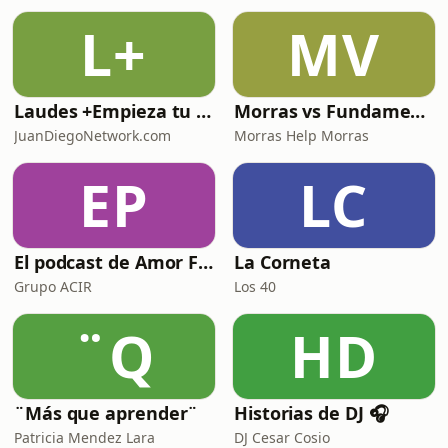
L+
MV
Laudes +Empieza tu día en oración junto con toda la Iglesia+
Morras vs Fundamentalismos
JuanDiegoNetwork.com
Morras Help Morras
EP
LC
El podcast de Amor FM
La Corneta
Grupo ACIR
Los 40
¨Q
HD
¨Más que aprender¨
Historias de DJ 🎧
Patricia Mendez Lara
DJ Cesar Cosio