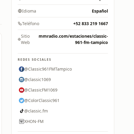
Idioma
Español
Teléfono
+52 833 219 1667
Sitio
mmradio.com/estaciones/classic-
Web
961-fm-tampico
REDES SOCIALES
@Classic961FMTampico
@classic1069
@ClassicFM1069
@ColorClassic961
@classic.fm
XHON-FM