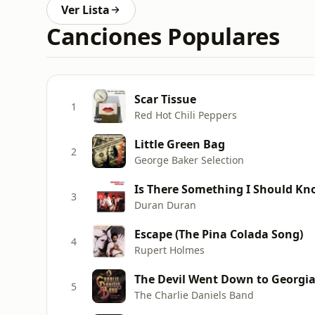
Ver Lista
Canciones Populares
Scar Tissue
1
Red Hot Chili Peppers
Little Green Bag
2
George Baker Selection
Is There Something I Should K
3
Duran Duran
Escape (The Pina Colada Song)
4
Rupert Holmes
The Devil Went Down to Georgi
5
The Charlie Daniels Band