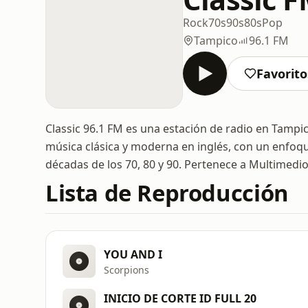
Rock
70s
90s
80s
Pop
Tampico
96.1 FM
Favorito
Classic 96.1 FM es una estación de radio en Tampi
música clásica y moderna en inglés, con un enfoqu
décadas de los 70, 80 y 90. Pertenece a Multimedios
Lista de Reproducción
YOU AND I
Scorpions
INICIO DE CORTE ID FULL 20