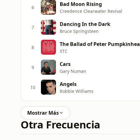
Bad Moon Rising
6
Creedence Clearwater Revival
Dancing In the Dark
7
Bruce Springsteen
The Ballad of Peter Pumpkinhe
8
XTC
Cars
9
Gary Numan
Angels
10
Robbie Williams
Mostrar Más
Otra Frecuencia