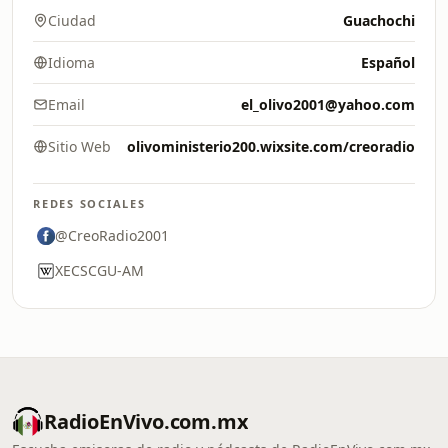
Ciudad
Guachochi
Idioma
Español
Email
el_olivo2001@yahoo.com
Sitio Web
olivoministerio200.wixsite.com/creoradio
REDES SOCIALES
@CreoRadio2001
XECSCGU-AM
RadioEnVivo.com.mx