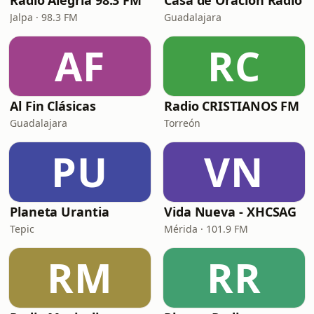
Radio Alegría 98.3 FM
Casa de Oración Radio
Jalpa · 98.3 FM
Guadalajara
AF
RC
Al Fin Clásicas
Radio CRISTIANOS FM
Guadalajara
Torreón
PU
VN
Planeta Urantia
Vida Nueva - XHCSAG
Tepic
Mérida · 101.9 FM
RM
RR