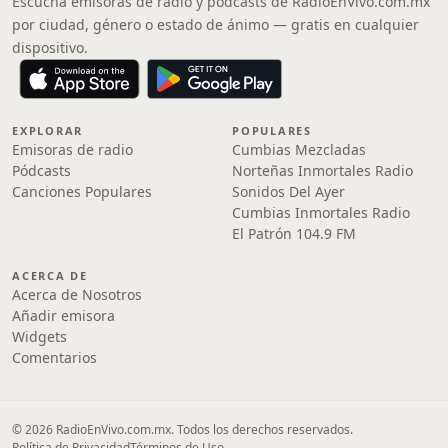
Escucha emisoras de radio y pódcasts de RadioEnVivo.com.mx
por ciudad, género o estado de ánimo — gratis en cualquier
dispositivo.
EXPLORAR
POPULARES
Emisoras de radio
Cumbias Mezcladas
Pódcasts
Norteñas Inmortales Radio
Canciones Populares
Sonidos Del Ayer
Cumbias Inmortales Radio
El Patrón 104.9 FM
ACERCA DE
Acerca de Nosotros
Añadir emisora
Widgets
Comentarios
© 2026 RadioEnVivo.com.mx. Todos los derechos reservados.
Política de Privacidad
Términos de Uso