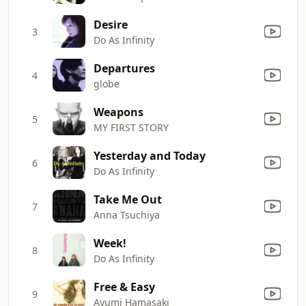
Desire
3
Do As Infinity
Departures
4
globe
Weapons
5
MY FIRST STORY
Yesterday and Today
6
Do As Infinity
Take Me Out
7
Anna Tsuchiya
Week!
8
Do As Infinity
Free & Easy
9
Ayumi Hamasaki