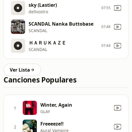
sky (Lastier)
07:55
dellvostro
SCANDAL Nanka Buttobase
07:48
SCANDAL
ＨＡＲＵＫＡＺＥ
07:44
SCANDAL
Ver Lista
Canciones Populares
Winter, Again
1
GLAY
Freeeeze!!
2
Aural Vampire