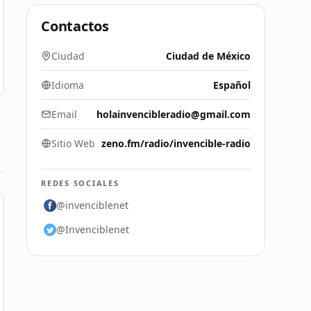
Contactos
Ciudad
Ciudad de México
Idioma
Español
Email
holainvencibleradio@gmail.com
Sitio Web
zeno.fm/radio/invencible-radio
REDES SOCIALES
@invenciblenet
@Invenciblenet