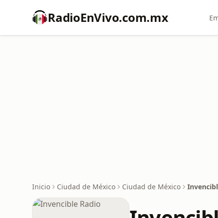
RadioEnVivo.com.mx
Em
Inicio
Ciudad de México
Ciudad de México
Invencib
Invencib