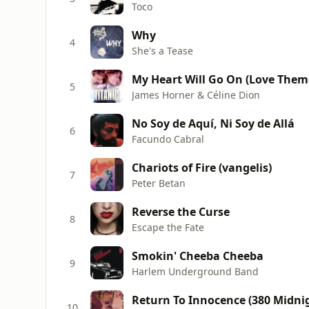
Toco
Why
4
She's a Tease
My Heart Will Go On (Love Theme
5
James Horner & Céline Dion
No Soy de Aquí, Ni Soy de Allá
6
Facundo Cabral
Chariots of Fire (vangelis)
7
Peter Betan
Reverse the Curse
8
Escape the Fate
Smokin' Cheeba Cheeba
9
Harlem Underground Band
Return To Innocence (380 Midni
10