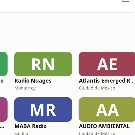
RN
AE
to
Radio Nuages
Atlantis Emerged Radio
Monterrey
Ciudad de México
MR
AA
XUE LIBERY MEMORY
MABA Radio
AUDIO AMBIENTAL
Saltillo
Ciudad de México