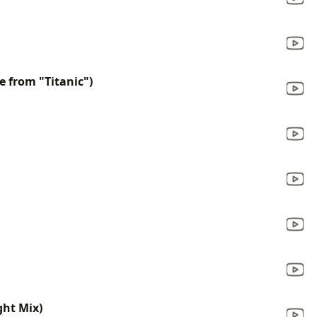
 from "Titanic")
ght Mix)