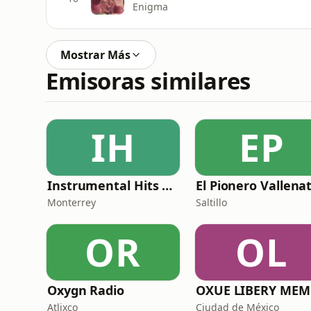
Enigma
Mostrar Más
Emisoras similares
IH
EP
Instrumental Hits Radio
El Pionero Vallena
Monterrey
Saltillo
OR
OL
Oxygn Radio
O
Atlixco
Ciudad de México